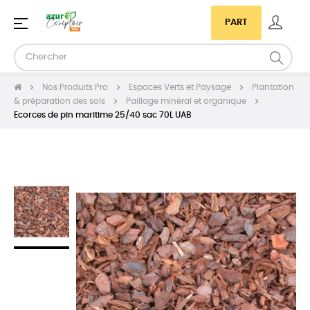
Basculer
☰
PART
la
navigation
Nos Produits Pro
Espaces Verts et Paysage
Plantation
& préparation des sols
Paillage minéral et organique
Ecorces de pin maritime 25/40 sac 70L UAB