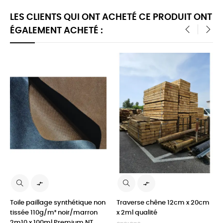
LES CLIENTS QUI ONT ACHETÉ CE PRODUIT ONT
ÉGALEMENT ACHETÉ :
‹
›


Toile paillage synthétique non
Traverse chêne 12cm x 20cm
tissée 110g/m² noir/marron
x 2ml qualité
2m10 x 100ml Premium NT