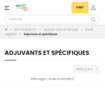
Basculer
☰
PART
la
navigation
Nos Produits Pro
Espaces Verts et Paysage
Santé
végétale
Adjuvants et spécifiques
ADJUVANTS ET SPÉCIFIQUES

Nom, A à Z
Affichage 1-14 de 14 article(s)