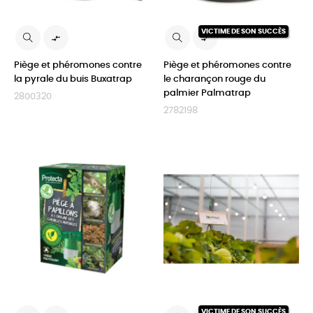
VICTIME DE SON SUCCÈS


Piège et phéromones contre
Piège et phéromones contre
la pyrale du buis Buxatrap
le charançon rouge du
palmier Palmatrap
2800320
2782198
VICTIME DE SON SUCCÈS