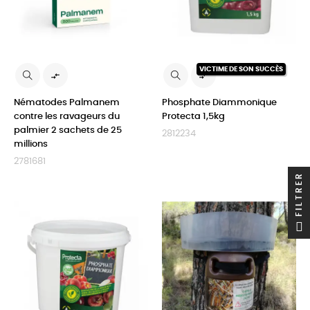
VICTIME DE SON SUCCÈS


Nématodes Palmanem
Phosphate Diammonique
contre les ravageurs du
Protecta 1,5kg
palmier 2 sachets de 25
2812234
millions
2781681
FILTRER