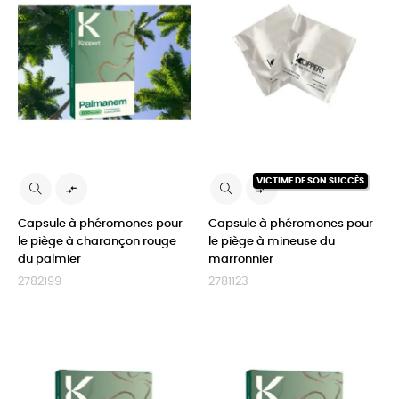
VICTIME DE SON SUCCÈS


Capsule à phéromones pour
Capsule à phéromones pour
le piège à charançon rouge
le piège à mineuse du
du palmier
marronnier
2782199
2781123