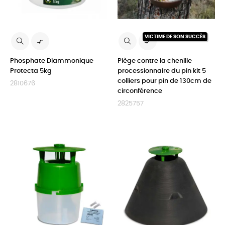
VICTIME DE SON SUCCÈS


Phosphate Diammonique
Piège contre la chenille
Protecta 5kg
processionnaire du pin kit 5
colliers pour pin de 130cm de
2810676
circonférence
2825757