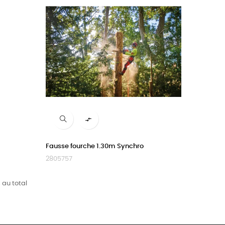

Fausse fourche 1.30m Synchro
2805757
 au total