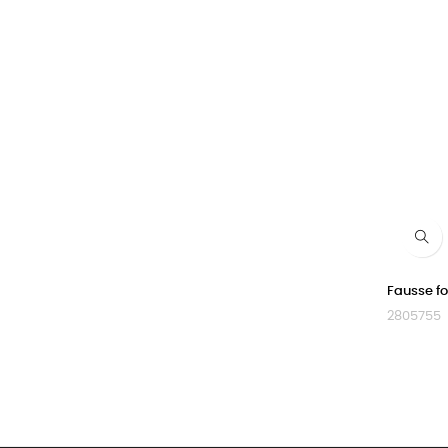
Fausse f
2805755