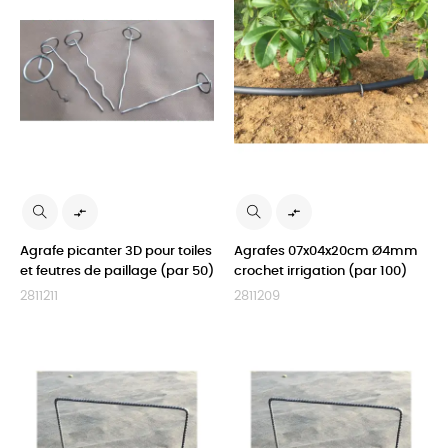


Agrafe picanter 3D pour toiles
Agrafes 07x04x20cm Ø4mm
et feutres de paillage (par 50)
crochet irrigation (par 100)
2811211
2811209