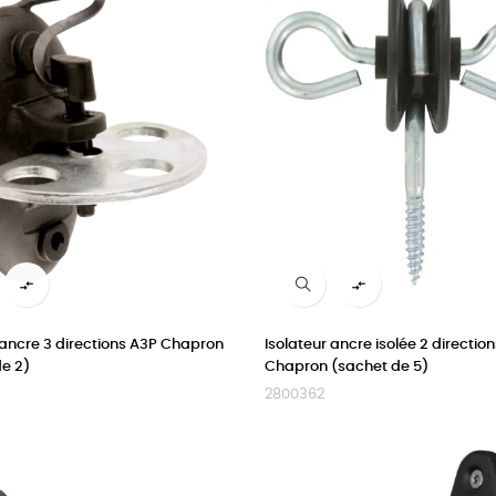


 ancre 3 directions A3P Chapron
Isolateur ancre isolée 2 directio
e 2)
Chapron (sachet de 5)
2800362