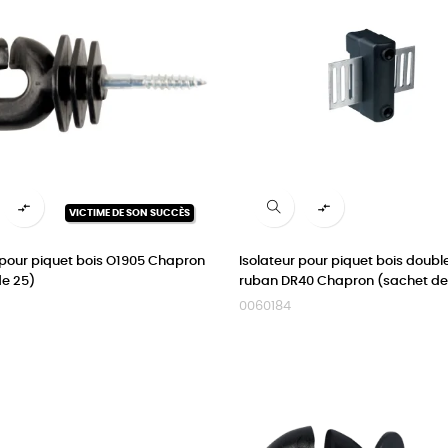


VICTIME DE SON SUCCÈS
 pour piquet bois O1905 Chapron
Isolateur pour piquet bois doubl
de 25)
ruban DR40 Chapron (sachet de
0060184