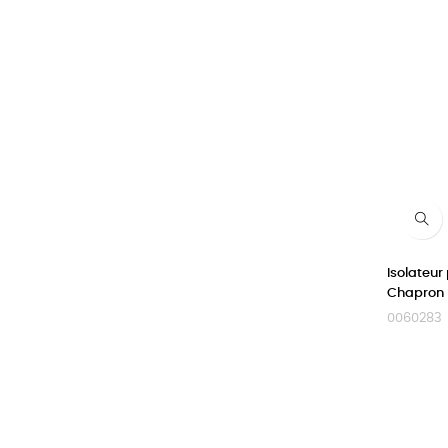
Isolateur
Chapron 
0060283