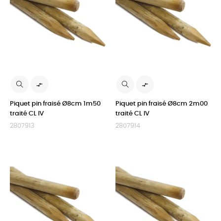


Piquet pin fraisé Ø8cm 1m50
Piquet pin fraisé Ø8cm 2m00
traité CL IV
traité CL IV
2807913
2807914