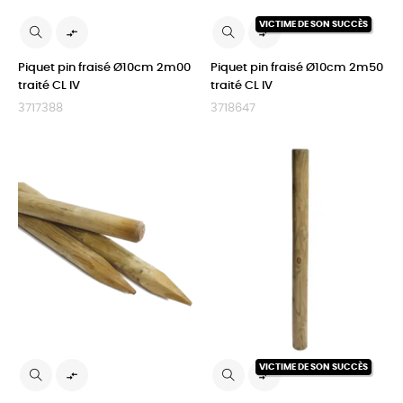
VICTIME DE SON SUCCÈS


Piquet pin fraisé Ø10cm 2m00
Piquet pin fraisé Ø10cm 2m50
traité CL IV
traité CL IV
3717388
3718647
VICTIME DE SON SUCCÈS

