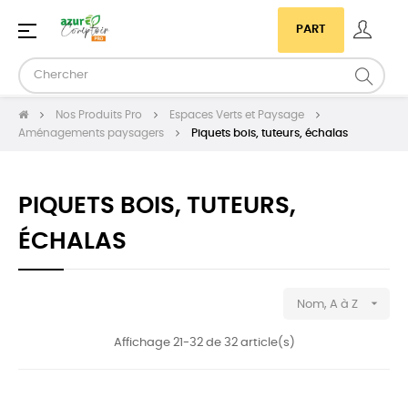
Basculer
☰
PART
la
navigation
Nos Produits Pro
Espaces Verts et Paysage
Aménagements paysagers
Piquets bois, tuteurs, échalas
PIQUETS BOIS, TUTEURS,
ÉCHALAS

Nom, A à Z
Affichage 21-32 de 32 article(s)