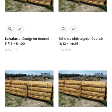


Echalas châtaignier écorcé
Echalas châtaignier écorcé
11/13 - 1m00
11/13 - 1m25
0247132
0247133