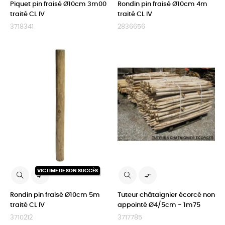
Piquet pin fraisé Ø10cm 3m00
Rondin pin fraisé Ø10cm 4m
traité CL IV
traité CL IV
3718341
2836656
VICTIME DE SON SUCCÈS


Rondin pin fraisé Ø10cm 5m
Tuteur châtaignier écorcé non
traité CL IV
appointé Ø4/5cm - 1m75
3710212
3717785