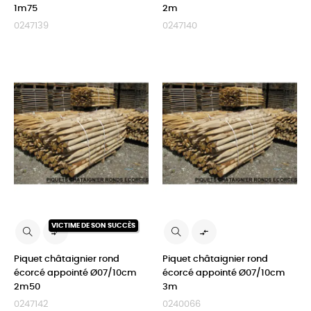
1m75
2m
0247139
0247140
VICTIME DE SON SUCCÈS


Piquet châtaignier rond
Piquet châtaignier rond
écorcé appointé Ø07/10cm
écorcé appointé Ø07/10cm
2m50
3m
0247142
0240066