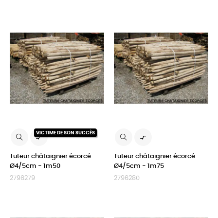
VICTIME DE SON SUCCÈS


Tuteur châtaignier écorcé
Tuteur châtaignier écorcé
Ø4/5cm - 1m50
Ø4/5cm - 1m75
2796279
2796280