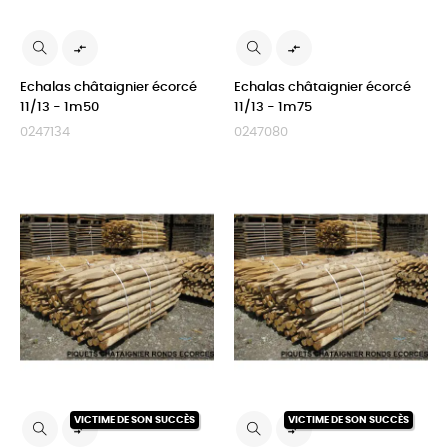


Echalas châtaignier écorcé
Echalas châtaignier écorcé
11/13 - 1m50
11/13 - 1m75
0247134
0247080
VICTIME DE SON SUCCÈS
VICTIME DE SON SUCCÈS

