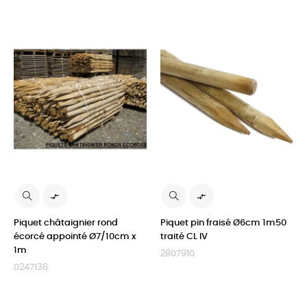


Piquet châtaignier rond
Piquet pin fraisé Ø6cm 1m50
écorcé appointé Ø7/10cm x
traité CL IV
1m
2807910
0247136