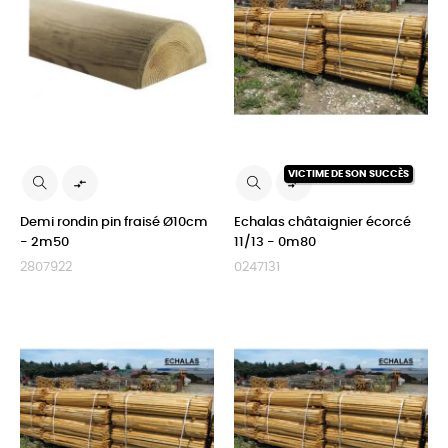
VICTIME DE SON SUCCÈS


Demi rondin pin fraisé Ø10cm
Echalas châtaignier écorcé
- 2m50
11/13 - 0m80
2807922
0247131