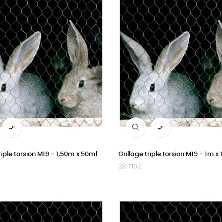


triple torsion M19 - 1,50m x 50ml
Grillage triple torsion M19 - 1m x
2817102