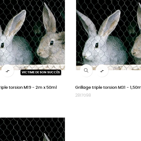


VICTIME DE SON SUCCÈS
triple torsion M19 - 2m x 50ml
Grillage triple torsion M31 - 1,50
2817098