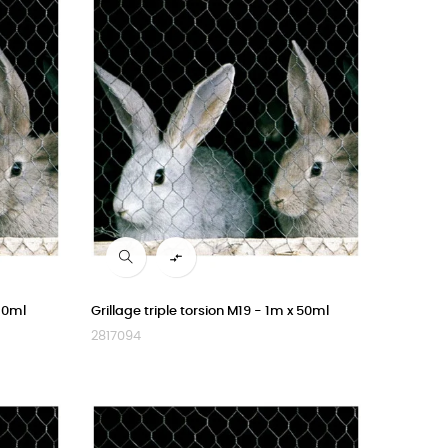

 10ml
Grillage triple torsion M19 - 1m x 50ml
2817094