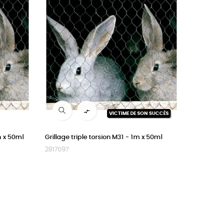

VICTIME DE SON SUCCÈS
m x 50ml
Grillage triple torsion M31 - 1m x 50ml
2817097