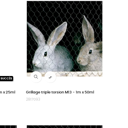

N SUCCÈS
cm x 25ml
Grillage triple torsion M13 - 1m x 50ml
2817093