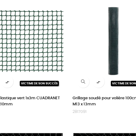


VICTIME DE SON SUCCÈS
VICTIME DE SO
 plastique vert 1x3m CUADRANET
Grillage soudé pour volière 100
0x10mm
M13 x 13mm
2817091