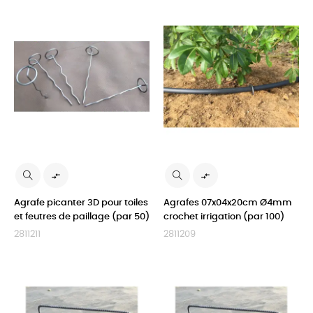


Agrafe picanter 3D pour toiles
Agrafes 07x04x20cm Ø4mm
et feutres de paillage (par 50)
crochet irrigation (par 100)
2811211
2811209