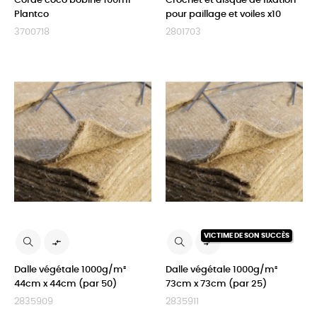
Corde coco bobine 100ml
Crochet et disque de fixation
Plantco
pour paillage et voiles x10
3700718
2801703
VICTIME DE SON SUCCÈS


Dalle végétale 1000g/m²
Dalle végétale 1000g/m²
44cm x 44cm (par 50)
73cm x 73cm (par 25)
2835909
2835911