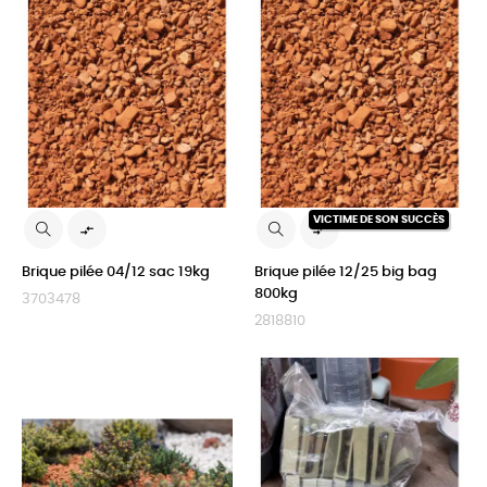
VICTIME DE SON SUCCÈS


Brique pilée 04/12 sac 19kg
Brique pilée 12/25 big bag
800kg
3703478
2818810