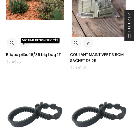
FILTRER
VICTIME DE SON SUCCÈS


Brique pilée 18/35 big bag 1T
COULANT MAINT VERT 3.5CM
SACHET DE 25
3701975
3707658