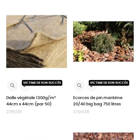
VICTIME DE SON SUCCÈS
VICTIME DE SON SUCCÈS


Dalle végétale 1300g/m²
Ecorces de pin maritime
44cm x 44cm (par 50)
20/40 big bag 750 litres
2785391
3701438