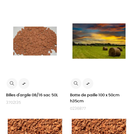


Billes d'argile 08/16 sac 50L
Botte de paille 100 x 50cm
h35cm
3702135
0236877