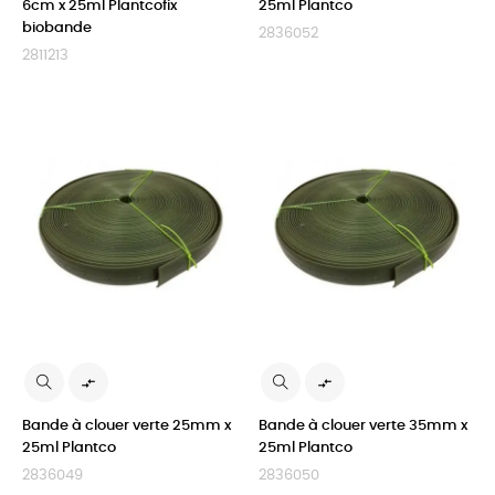
6cm x 25ml Plantcofix
25ml Plantco
biobande
2836052
2811213


Bande à clouer verte 25mm x
Bande à clouer verte 35mm x
25ml Plantco
25ml Plantco
2836049
2836050