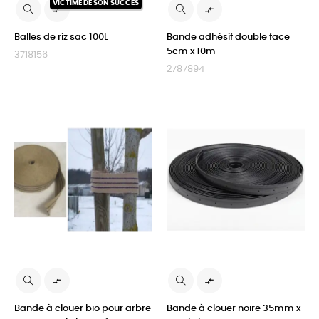
VICTIME DE SON SUCCÈS


Balles de riz sac 100L
Bande adhésif double face
5cm x 10m
3718156
2787894


Bande à clouer bio pour arbre
Bande à clouer noire 35mm x