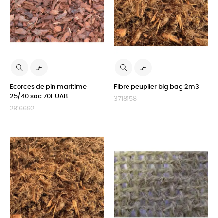


Ecorces de pin maritime
Fibre peuplier big bag 2m3
25/40 sac 70L UAB
3718158
2816692