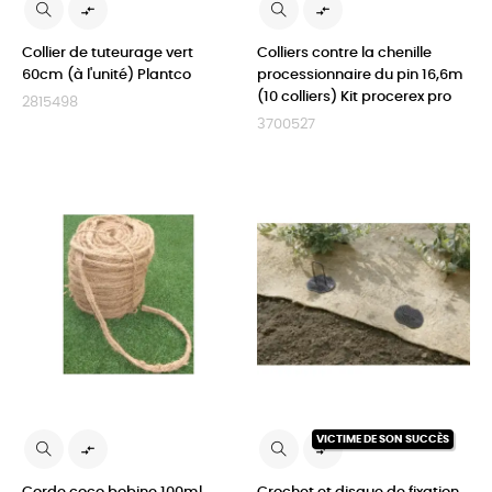


Collier de tuteurage vert
Colliers contre la chenille
60cm (à l'unité) Plantco
processionnaire du pin 16,6m
(10 colliers) Kit procerex pro
2815498
3700527
VICTIME DE SON SUCCÈS

