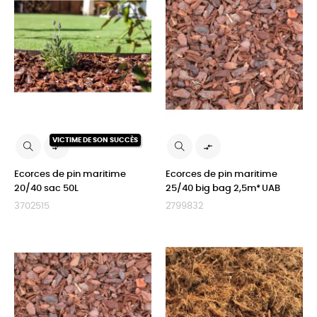
VICTIME DE SON SUCCÈS


Ecorces de pin maritime
Ecorces de pin maritime
20/40 sac 50L
25/40 big bag 2,5m³ UAB
3702515
2799832