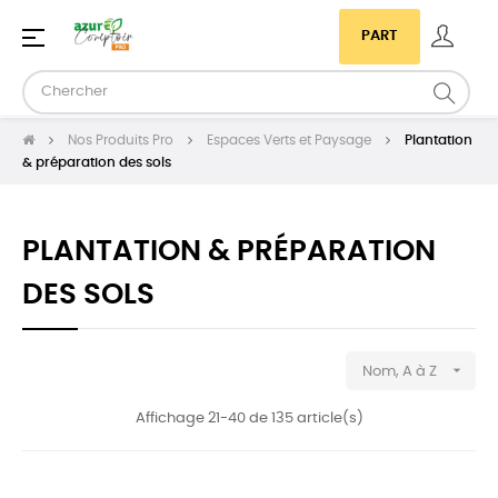
Basculer
☰
PART
la
navigation
Nos Produits Pro
Espaces Verts et Paysage
Plantation
& préparation des sols
PLANTATION & PRÉPARATION
DES SOLS

Nom, A à Z
Affichage 21-40 de 135 article(s)