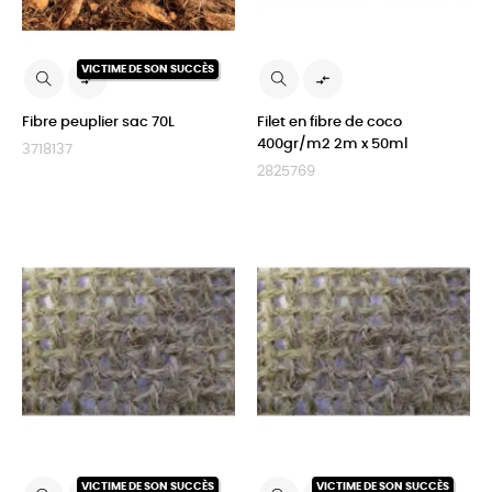
VICTIME DE SON SUCCÈS


Fibre peuplier sac 70L
Filet en fibre de coco
400gr/m2 2m x 50ml
3718137
2825769
VICTIME DE SON SUCCÈS
VICTIME DE SON SUCCÈS