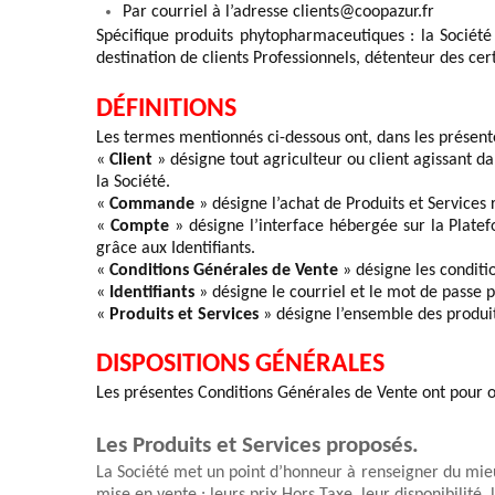
Par courriel à l’adresse clients
@c
o
opazur.fr
Spécifique produits phytopharmaceutiques : la Sociét
destination de 
c
lients Professionnels
,
 détenteur des cer
DÉFINITIONS 
Les termes mentionnés ci-dessous ont, dans les présente
«
 Client
 » désigne tout
 agriculteur ou client 
agissant da
la Société.
« 
Commande
 » désigne l’achat de Produits et Services 
« 
Compte
 » désigne l’interface hébergée sur la Plate
grâce aux Identifiants.
« 
Conditions Générales de Vente
 » désigne les conditi
« 
Identifiants
 » désigne le courriel et le mot de passe
« 
Produits et Services
 » désigne l’ensemble des produit
DISPOSITIONS GÉNÉRALES
Les présentes Conditions Générales de Vente ont pour ob
Les Produits et Services proposés.
La Société met un point d’honneur à renseigner du mieux 