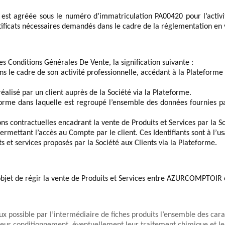
é est agréée sous le numéro d’immatriculation 
PA00420
 pour l’acti
tificats nécessaires demandés dans le cadre de la réglementation en 
s Conditions Générales De Vente, la signification suivante :
ns le cadre de son activité professionnelle, accédant à la Plateforme 
réalisé par un 
c
lient
 auprès de la Société via la Plateforme.
forme dans laquelle est regroupé l’ensemble des données fournies pa
ons contractuelles encadrant la vente de Produits et Services par la S
 permettant l’accès au Compte par l
e c
lient
. Ces Identifiants sont à l’u
s et services proposés par l
a Société
 aux 
Client
s via la Plateforme.
jet de régir la vente de Produits et Services entre 
AZURCOMPTOIR
 
possible par l’intermédiaire de fiches produits l’ensemble des caract