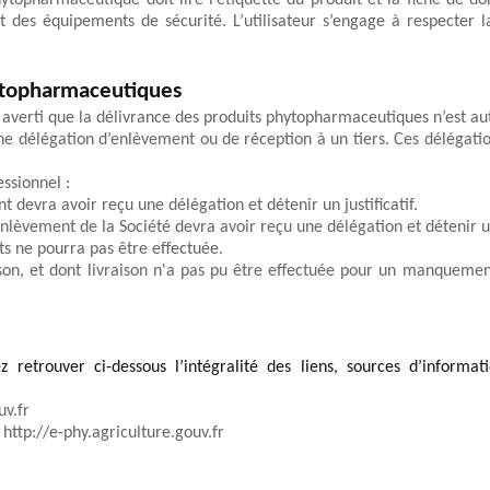
hytopharmaceutique doit lire l’étiquette du produit et la fiche de donn
rt des équipements de sécurité. L’utilisateur s’engage à respecter l
ytopharmaceutiques
est averti que la délivrance des produits phytopharmaceutiques n’est a
une délégation d’enlèvement ou de réception à un tiers. Ces délégati
ssionnel : 
t devra avoir reçu une délégation et détenir un justificatif. 
enlèvement de la Société 
devra avoir reçu une délégation et détenir un 
ts ne pourra pas être effectuée.
n, et dont livraison n'a pas pu être effectuée pour un manquement à 
retrouver ci-dessous l’intégralité des liens, sources d’informat
uv.fr
 
http://e-phy.agriculture.gouv.fr