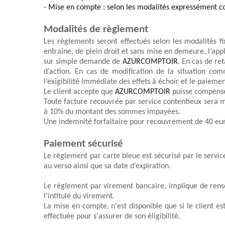
- 
Mise en compte : selon les modalités 
expressément
c
Modalités de règlement
Les règlements seront effectués selon les modalités 
entraîne, de plein droit et sans mise en demeure, l’appl
sur simple demande d
e 
AZURCOMPTOIR
. En cas de re
d’action. En cas 
de modification de la situation com
l’exigibilité immédiate des effets à échoir et le paie
L
e client
 accepte que 
AZURCOMPTOIR
puisse compenser
Toute facture recouvrée par service contentieux sera ma
à 10% du montant des sommes impayées.
Une indemnité forfaitaire pour recouvrement de 40 eu
Paiement 
s
écurisé
Le règlement par carte bleue est sécurisé par le servic
au verso ainsi que sa date d’expiration.
Le règlement par virement bancaire, implique de rens
l’intitulé du virement.
La mise en compte, n'est disponible que si le client e
effectuée pour s'assurer de son éligibilité.