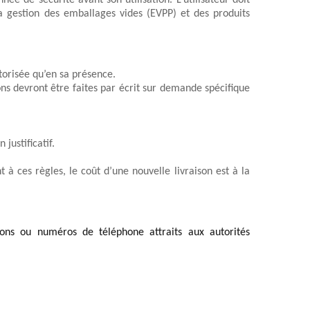
ée de sécurité avant son utilisation. L’utilisateur doit 
a gestion des emballages vides (EVPP) et des produits 
utorisée qu’en sa présence. 
ons devront être faites par écrit sur demande 
spécifique 
justificatif.
ces règles, le coût d’une nouvelle livraison est à la 
ions ou numéros de téléphone attraits aux autorités 