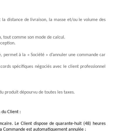
t la distance de livraison, la masse et/ou le volume des 
, 
tout comme son mode de calcul.
éception. 
hé, permet à la « Société » d’annuler une commande car 
ords spécifiques négociés avec le client professionnel 
 du produit dépourvu de toutes les taxes.
du Client : 
caire. Le Client dispose de quarante-huit (48) heures 
e, la Commande est automatiquement annulée ;