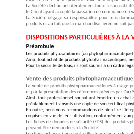
mise en vente : leurs prix Hors Taxe, leur disponibilité
La Société décline unilatéralement toute responsabilité 
le Client ayant accepté la passation de commande en va
La Société dégage sa responsabilité pour tous dommag
produits et au fait que la marchandise livrée ne soit p
DISPOSITIONS PARTICULIÈRES À L
Préambule 
Les produits phytosanitaires (ou phytopharmaceutique) 
Ainsi, tout achat de produits phytopharmaceutiques, nécess
Pour la sécurité de tous, ils sont soumis à un cadre léga
Vente des produits phytopharmaceutique
La vente de produits phytopharmaceutiques à usage pro
et par la présentation des références prévues par l’ar
Ainsi, tout professionnel souhaitant émettre un achat 
préalablement transmis
une copie
 de 
son 
certificat phy
En outre, nous vous recommandons de bien lire l’intégra
requises en vue de leur utilisation, conformément au
Les fiches de données de sécurité (FDS) des produits 
peuvent être demandées à la Société. 