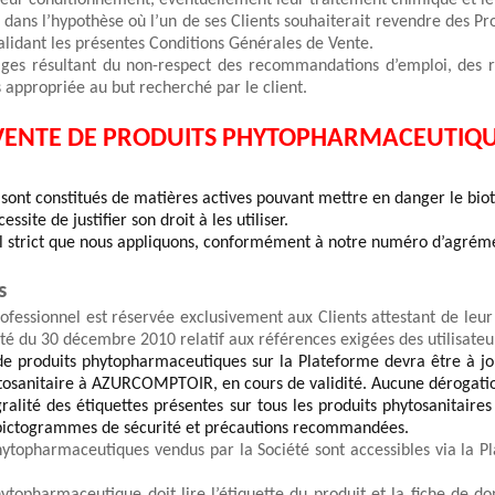
, leur conditionnement, éventuellement leur traitement chimique et le
dans l’hypothèse où l’un de ses Clients souhaiterait revendre des Prod
lidant les présentes Conditions Générales de Vente.
es résultant du non-respect des recommandations d’emploi, des ri
as appropriée au but recherché par l
e client
.
A VENTE DE PRODUITS PHYTOPHARMACEUTIQU
sont constitués de matières actives pouvant mettre en danger le biot
ite de justifier son droit à les utiliser.
l strict que nous 
appliquons
, conformément à notre numéro d’agréme
s
fessionnel est réservée 
exclusivement
 aux Clients attestant de leur
rêté du 30 décembre 2010 relatif aux références exigées des utilisate
de produits phytopharmaceutiques sur la Plateforme devra être à jour
tosanitaire à 
AZURCOMPTOIR
, en cours
de
 validité. Aucune dérogati
lité des étiquettes présentes sur tous les produits phytosanitaires a
x pictogrammes de sécurité et précautions recommandées.
phytopharmaceutiques vendus par la Société sont 
accessibles via la P