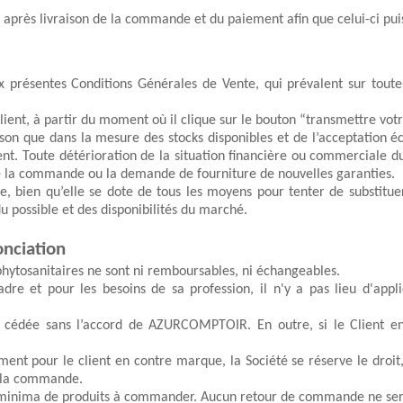
 après livraison de la commande et du paiement afin que celui-ci puis
résentes Conditions Générales de Vente, qui prévalent sur toutes a
lient
, à partir du moment où il clique sur le bouton “transmettre v
on que dans la mesure des stocks disponibles et de l’acceptation éc
ient. Toute détérioration de la situation financière ou commerciale du
e la commande ou la demande de fourniture de nouvelles garanties.
du possible et des disponibilités du marché. 
onciation
phytosanitaires ne sont ni remboursables, ni échangeables. 
dre et pour les besoins de sa profession, il n'y a pas lieu d'appli
cédée sans l’accord de 
AZURCOMPTOIR
. En 
outr
e, si le Client 
ent pour le client en contre 
marque
, la Société se réserve le droit
 la commande. 
 minima de produits à commander. Aucun
 retour de
 commande ne ser