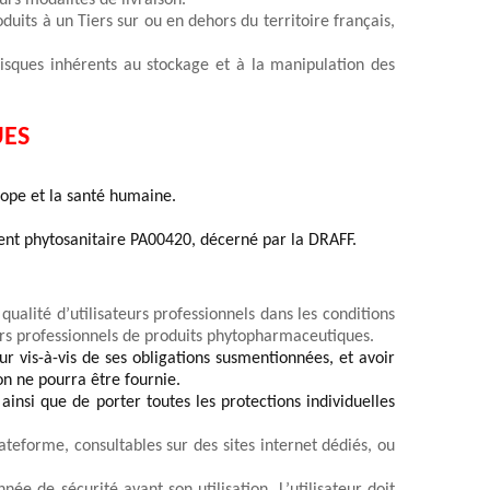
urs modalités de livraison.
uits à un Tiers sur ou en dehors du territoire français, 
sques inhérents au stockage et à la manipulation des 
ES 
ope et la santé humaine. 
nt phytosanitaire 
PA00420
, décerné par la DRAFF.
 qualité 
d’utilisateurs professionnels
 dans les conditions 
urs professionnels de produits phytopharmaceutiques.
 vis-à-vis de ses obligations susmentionnées, et avoir 
on ne pourra être fournie. 
insi que de porter toutes les protections individuelles 
lateforme, 
consultables sur des sites internet dédiés, ou 