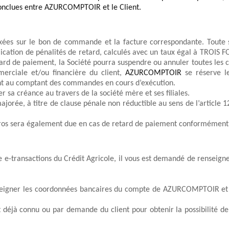
onclues 
entre 
AZURCOMPTOIR
 et
l
e 
Client
.
fixées sur le bon de commande et la facture correspondante. Toute 
ication de pénalités de retard, calculés avec un taux égal à TROIS FOIS
tard de paiement, l
a
Société
 pourra suspendre ou annuler toutes les 
merciale et/ou financière d
u client
, 
AZURCOMPTOIR
 se réserve l
ment au comptant des commandes en cours d’exécution.
 sa créance au travers de la société mère et ses filiales.
jorée, à titre de clause pénale non réductible au sens de l’article 12
ros sera également due en cas de retard de paiement conformément 
e e-transactions du Crédit Agricole
, il vous est demandé de renseign
eigner les coordonnées bancaires du compte de 
AZURCOMPTOIR
 e
st déjà connu ou par demande du client pour obtenir la possibilité de