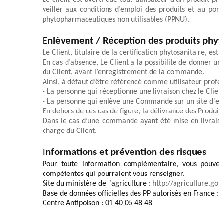
Le client est averti que tout utilisateur d’un produit p
veiller aux conditions d’emploi des produits et au po
phytopharmaceutiques non utilisables (PPNU).
Enlèvement / Réception des produits ph
Le Client, titulaire de la certification phytosanitaire, 
En cas d’absence, Le Client a la possibilité de donner 
du Client, avant l’enregistrement de la commande
.
Ainsi, à défaut d’être référencé comme utilisateur profe
- La personne qui réceptionne une livraison chez le Clien
- La personne qui enlève une Commande 
sur un
site d'
En dehors de ces cas de figure, la délivrance des Produi
Dans le cas d’une commande ayant été mise en livraiso
charge du Client.  
Informations et prévention des risques 
Pour toute information complémentaire, vous pouvez 
compétentes qui pourraient vous renseigner. 
Site du ministère de l’agriculture : 
http://agriculture.go
Base de données officielles des PP autorisés en France :
Centre Antipoison : 01 40 05 48 48