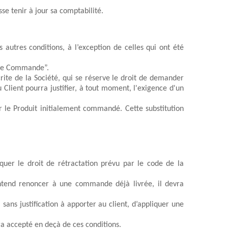
se tenir à jour sa comptabilité.
utres conditions, à l’exception de celles qui ont été 
otre Commande”.
rite d
e la Société
, qui se réserve le droit de demander 
 Client pourra justifier, à tout moment, l'exigence d'un 
a Société se réserve le droit d’annuler une commande, bien qu’elle se dote de tous les moyens pour tenter de substituer le Produit initialement commandé. Cette substitution 
quer le droit de rétractation prévu par le code de la 
entend renoncer à 
une
c
ommande
 déjà livrée
, il devra 
,
 sans justification à ap
porter au client, 
d’appliquer 
une 
a 
accepté
 en deçà de ces conditions.