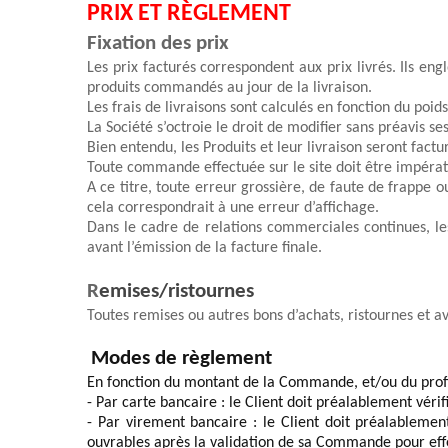
PRIX ET RÈGLEMENT 
Fixation des prix 
L
es prix facturés correspondent aux prix livrés. Ils eng
produits commandés au jour de la livraison. 
Les frais de livraisons sont calculés en fonction du 
poid
La Société s’octroie le droit de modifier sans préavis se
Bien
 entendu, les Produits et leur livraison seront factu
Toute commande effectuée sur le site doit être impérat
A ce titre, toute erreur grossière, de faute de frappe
cela correspondrait à une erreur d’affichage.
Dans le cadre de relations commerciales continues, les
avant l’émission de la facture finale.
R
emises/ristournes
T
outes remises ou autres bons d’achats, ristournes et av
Modes de règlement 
En fonction du montant de la Commande, et/ou du profil 
- 
Par carte bancaire : le Client doit préalablement véri
- 
Par virement bancaire : le Client doit préalablemen
ouvrables après la validation de sa Commande pour eff