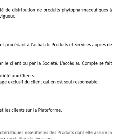
vité de distribution de produits phytopharmaceutiques à 
vigueur. 
et procédant à l’achat de Produits et Services auprès de 
r l
e 
c
lient
ou par la Société. L’accès au Compte se fait 
ociété aux 
Client
s.
sage exclusif 
du c
lient
 qui en est seul responsable.
et 
l
es 
c
lient
s sur la Plateforme.
éristiques essentielles des Produits dont elle assure la 