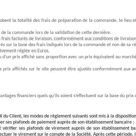
lobent la totalité des frais de préparation de la commande, le lieu e
s de la commande
 lors de la validation de 
cette dernièr
e.
s frais facturés de livraison, conformément aux conditions de livraison
rés sur la base des 
frais 
indiqués lors de la commande et non 
de
 sa r
ivement réglée en Euros. 
 ou d’un prix affiché sans proportion avec un prix équivalent au marc
 prix affichés sur le site peuvent être ajustés conformément aux acc
antages financiers quels qu’ils soient s’effectuent sur la base du prix
du Client, les modes de règlement suivants sont mis à la disposition 
fier ses plafonds de paiement auprès de son établissement bancaire ;
t vérifier ses plafonds de virement auprès de son établissement ban
ectuer le virement sur le compte de la Société. Après cette périod