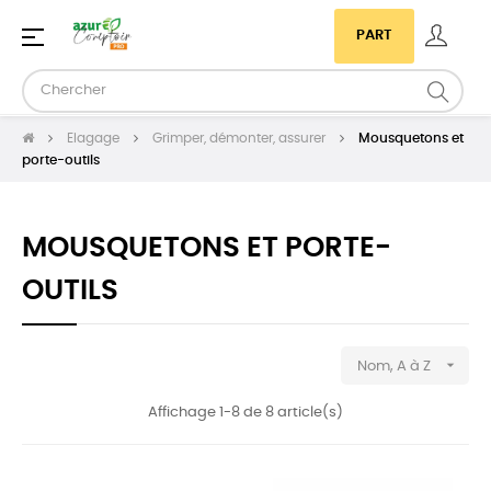
Basculer
☰
PART
la
navigation
Elagage
Grimper, démonter, assurer
Mousquetons et
porte-outils
MOUSQUETONS ET PORTE-
OUTILS

Nom, A à Z
Affichage 1-8 de 8 article(s)