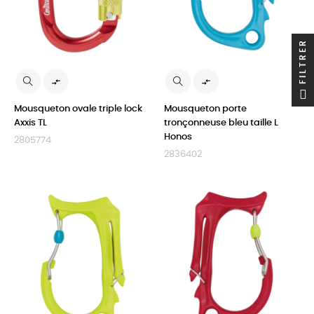
FILTRER


Mousqueton ovale triple lock
Mousqueton porte
Axxis TL
tronçonneuse bleu taille L
Honos
2805774
2836402