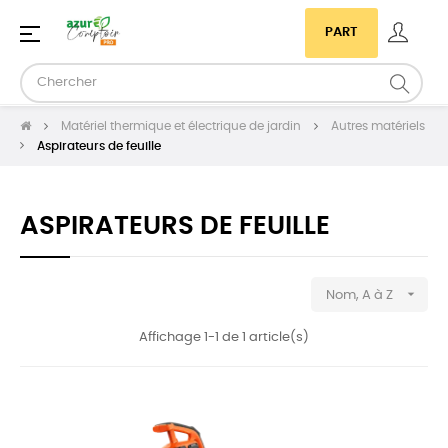
Basculer
☰
PART
la
navigation
Matériel thermique et électrique de jardin
Autres matériels
Aspirateurs de feuille
ASPIRATEURS DE FEUILLE

Nom, A à Z
Affichage 1-1 de 1 article(s)