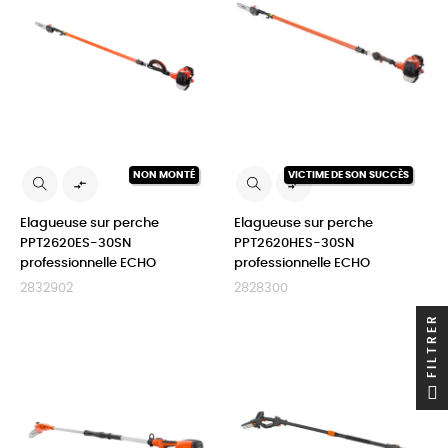
NON MONTÉ
VICTIME DE SON SUCCÈS


Elagueuse sur perche
Elagueuse sur perche
PPT2620ES-30SN
PPT2620HES-30SN
professionnelle ECHO
professionnelle ECHO
2832902
2828300
FILTRER