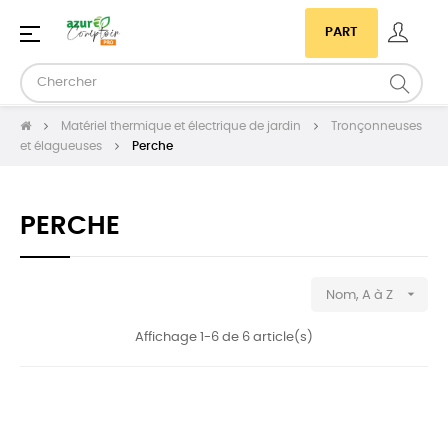
Basculer
☰
PART
la
navigation
Matériel thermique et électrique de jardin
Tronçonneuses
et élagueuses
Perche
PERCHE

Nom, A à Z
Affichage 1-6 de 6 article(s)