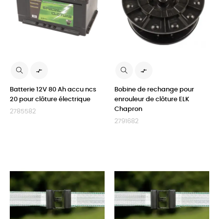


Batterie 12V 80 Ah accu ncs
Bobine de rechange pour
20 pour clôture électrique
enrouleur de clôture ELK
Chapron
2785582
2791682