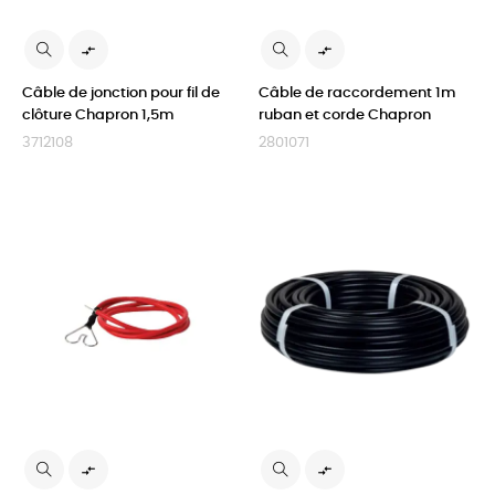


Câble de jonction pour fil de
Câble de raccordement 1m
clôture Chapron 1,5m
ruban et corde Chapron
3712108
2801071

