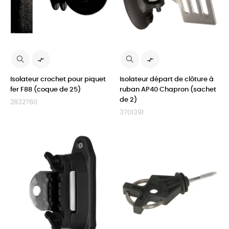


Isolateur crochet pour piquet
Isolateur départ de clôture à
fer F88 (coque de 25)
ruban AP40 Chapron (sachet
de 2)
2832760
3701391