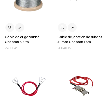


Câble acier galvanisé
Câble de jonction de rubans
Chapron 500m
40mm Chapron 1.5m
2780049
2804035