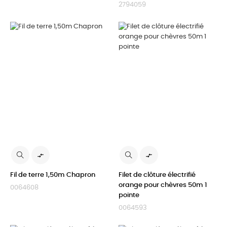
2794059


Fil de terre 1,50m Chapron
Filet de clôture électrifié
orange pour chèvres 50m 1
0064608
pointe
0064593