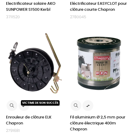
Electrificateur solaire AKO
Eléctrificateur EASYCLOT pour
SUNPOWER S1500 Kerbl
clôture courte Chapron
3711520
2780045
VICTIME DE SON SUCCÈS


Enrouleur de clôture ELK
Fil aluminium Ø 2,5 mm pour
Chapron
clôture électrique 400m
Chapron
2791681