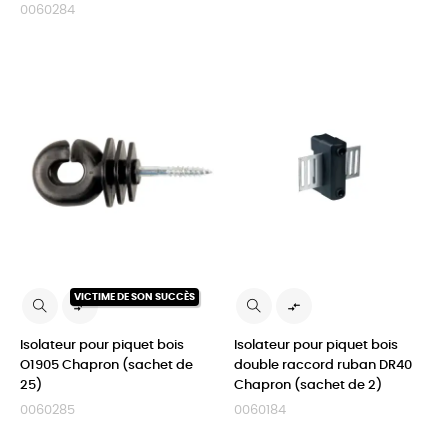
0060284
VICTIME DE SON SUCCÈS


Isolateur pour piquet bois
Isolateur pour piquet bois
O1905 Chapron (sachet de
double raccord ruban DR40
25)
Chapron (sachet de 2)
0060285
0060184