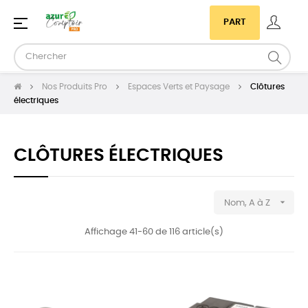
Basculer
☰
PART
la
navigation
Nos Produits Pro
Espaces Verts et Paysage
Clôtures
électriques
CLÔTURES ÉLECTRIQUES

Nom, A à Z
Affichage 41-60 de 116 article(s)