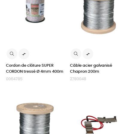


Cordon de clôture SUPER
Câble acier galvanisé
CORDON tressé Ø 4mm 400m
Chapron 200m
0064785
2780048