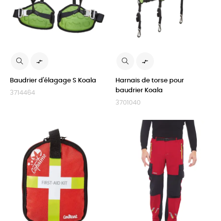


Baudrier d'élagage S Koala
Harnais de torse pour
baudrier Koala
3714464
3701040