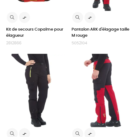


Kit de secours Copalme pour
Pantalon ARK d'élagage taille
élagueur
M rouge
2812866
5052104

