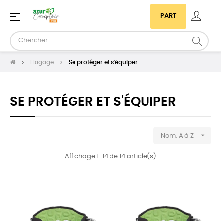
Basculer
☰
PART
la
navigation
Elagage
Se protéger et s'équiper
SE PROTÉGER ET S'ÉQUIPER

Nom, A à Z
Affichage 1-14 de 14 article(s)