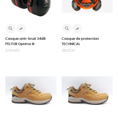


Casque anti-bruit 34dB
Casque de protection
PELTOR Optime III
TECHNICAL
2793463
2802247