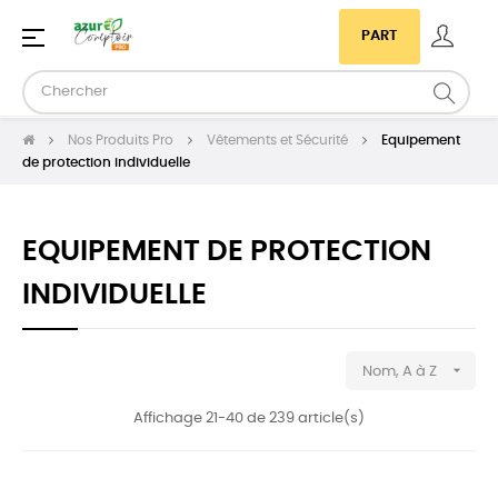
Basculer
☰
PART
la
navigation
Nos Produits Pro
Vêtements et Sécurité
Equipement
de protection individuelle
EQUIPEMENT DE PROTECTION
INDIVIDUELLE

Nom, A à Z
Affichage 21-40 de 239 article(s)