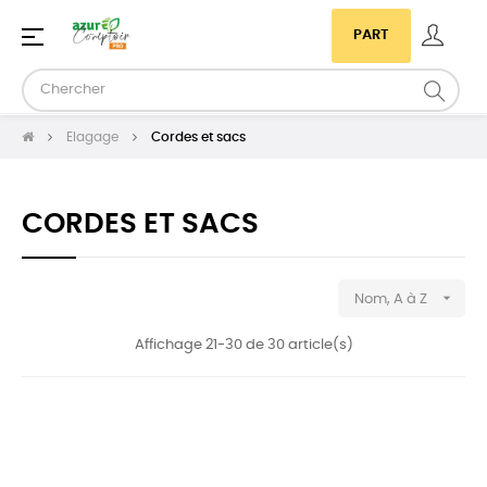
Basculer
☰
PART
la
navigation
Elagage
Cordes et sacs
CORDES ET SACS

Nom, A à Z
Affichage 21-30 de 30 article(s)