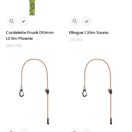


Cordelette Prusik D10mm
Ellingue 1.30m Souna
L0.9m Phoenix
3711350
2805765