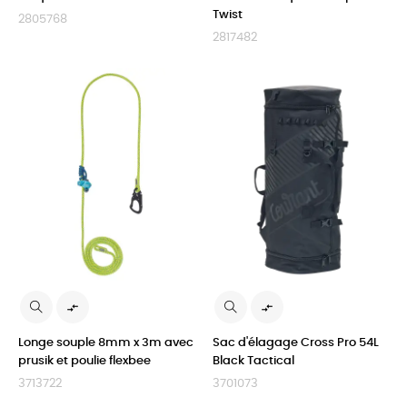
Twist
2805768
2817482


Longe souple 8mm x 3m avec
Sac d'élagage Cross Pro 54L
prusik et poulie flexbee
Black Tactical
3713722
3701073