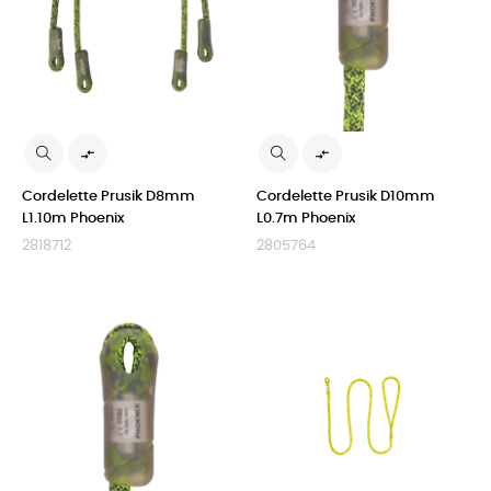


Cordelette Prusik D8mm
Cordelette Prusik D10mm
L1.10m Phoenix
L0.7m Phoenix
2818712
2805764