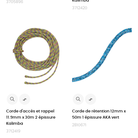
Kalimba
3705896
3712420


Corde d'accès et rappel
Corde de rétention 12mm x
11.9mm x 30m 2 épissure
50m 1 épissure AKA vert
Kalimba
2810671
3712419