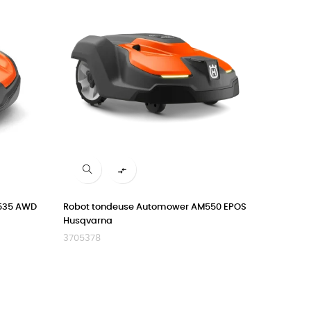

535 AWD
Robot tondeuse Automower AM550 EPOS
Husqvarna
3705378