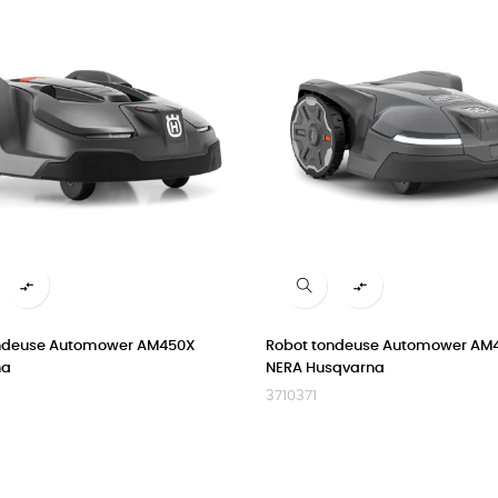


ondeuse Automower AM450X
Robot tondeuse Automower AM
na
NERA Husqvarna
3710371