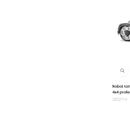
Robot t
4x4 prof
2822774