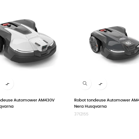


ondeuse Automower AM430V
Robot tondeuse Automower AM
qvarna
Nera Husqvarna
3712155