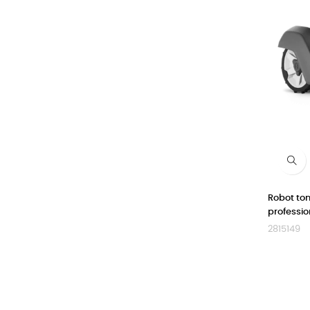
Robot to
professi
2815149