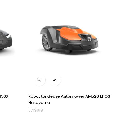

450X
Robot tondeuse Automower AM520 EPOS
Husqvarna
3719619