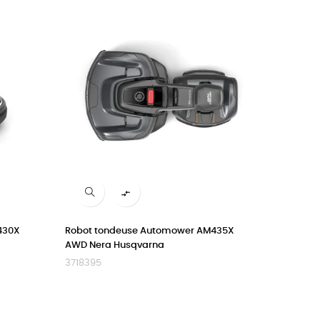

430X
Robot tondeuse Automower AM435X
AWD Nera Husqvarna
3718395