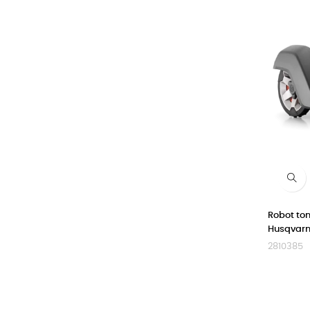
Robot t
Husqvar
2810385