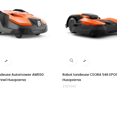


ndeuse Automower AM550
Robot tondeuse CEORA 546 EPO
onnel Husqvarna
Husqvarna
3707047