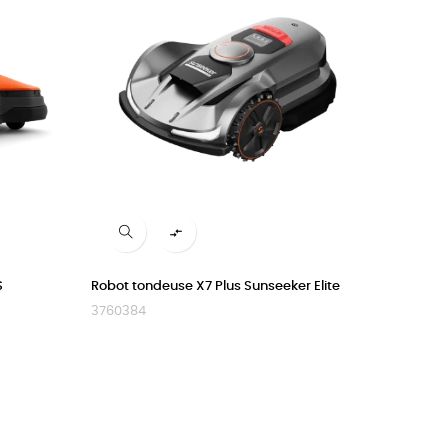

S
Robot tondeuse X7 Plus Sunseeker Elite
3760384