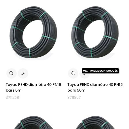
VICTIME DE SON SUCCÈS


Tuyau PEHD diamètre 40 PN16
Tuyau PEHD diamètre 40 PN16
bars 6m
bars 50m
3711258
3711867