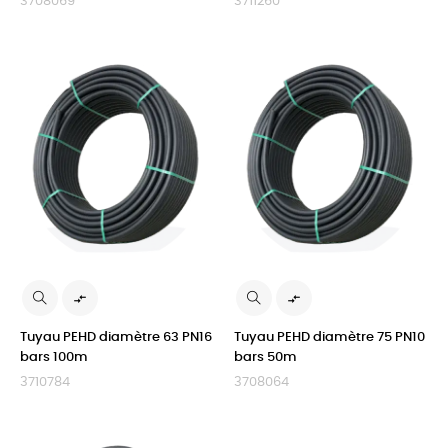
3708069
3711260


Tuyau PEHD diamètre 63 PN16
Tuyau PEHD diamètre 75 PN10
bars 100m
bars 50m
3710784
3708064