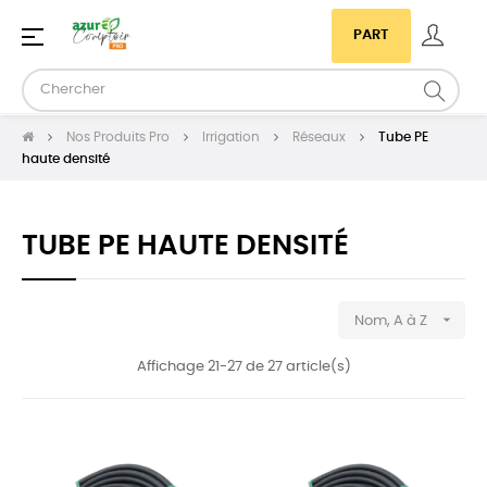
Basculer
☰
PART
la
navigation
Nos Produits Pro
Irrigation
Réseaux
Tube PE
haute densité
TUBE PE HAUTE DENSITÉ

Nom, A à Z
Affichage 21-27 de 27 article(s)