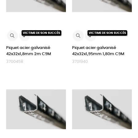
VICTIME DE SON SUCCÈS
VICTIME DE SON SUCCÈS


Piquet acier galvanisé
Piquet acier galvanisé
42x32x1,8mm 2m C9M
42x32x1,95mm 1,80m C9M
3700458
3701940