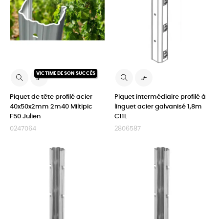
VICTIME DE SON SUCCÈS


Piquet de tête profilé acier
Piquet intermédiaire profilé à
40x50x2mm 2m40 Miltipic
linguet acier galvanisé 1,8m
F50 Julien
C11L
0247064
2806587