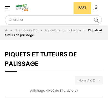
Basculer
☰
PART
la
navigation
Nos Produits Pro
Agriculture
Palissage
Piquets et
tuteurs de palissage
PIQUETS ET TUTEURS DE
PALISSAGE

Nom, A à Z
Affichage 41-60 de 81 article(s)