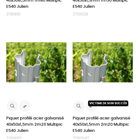
40x50x1,5mm 1m80 Multipic
40x50x1,5mm 1m90 Multipic
E540 Julien
E540 Julien
2781891
3710529
VICTIME DE SON SUCCÈS


Piquet profilé acier galvanisé
Piquet profilé acier galvanisé
40x50x1,5mm 2m20 Multipic
40x50x1,5mm 2m20 Multipic
E540 Julien
E540 Julien
2781893
2780542