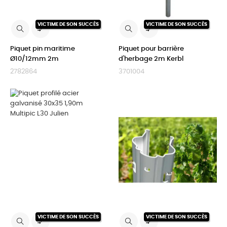
VICTIME DE SON SUCCÈS
VICTIME DE SON SUCCÈS


Piquet pin maritime
Piquet pour barrière
Ø10/12mm 2m
d'herbage 2m Kerbl
2782864
3701004
VICTIME DE SON SUCCÈS
VICTIME DE SON SUCCÈS

