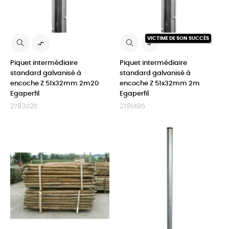
VICTIME DE SON SUCCÈS


Piquet intermédiaire
Piquet intermédiaire
standard galvanisé à
standard galvanisé à
encoche Z 51x32mm 2m20
encoche Z 51x32mm 2m
Egaperfil
Egaperfil
2783020
2781495