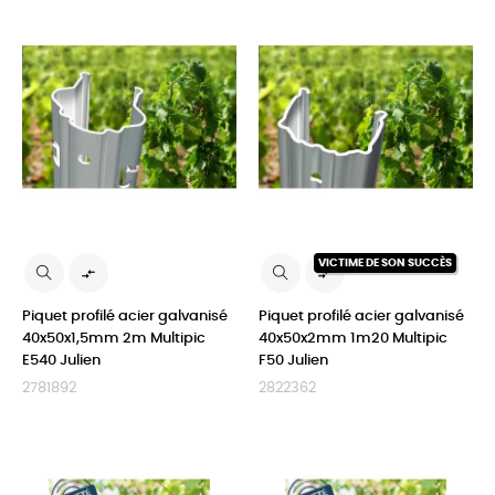
VICTIME DE SON SUCCÈS


Piquet profilé acier galvanisé
Piquet profilé acier galvanisé
40x50x1,5mm 2m Multipic
40x50x2mm 1m20 Multipic
E540 Julien
F50 Julien
2781892
2822362