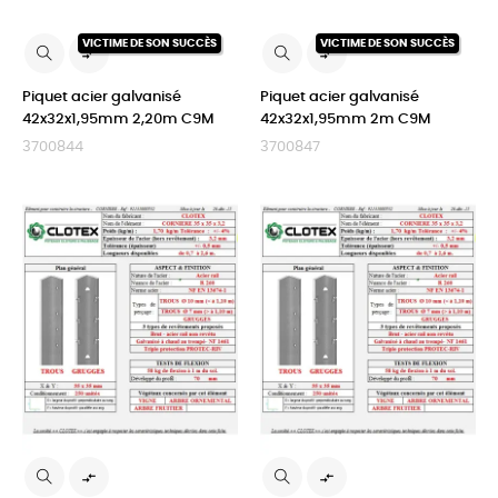
VICTIME DE SON SUCCÈS
VICTIME DE SON SUCCÈS


Piquet acier galvanisé
Piquet acier galvanisé
42x32x1,95mm 2,20m C9M
42x32x1,95mm 2m C9M
3700844
3700847

