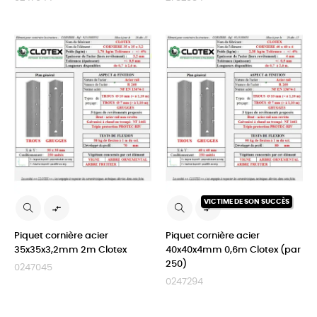
VICTIME DE SON SUCCÈS


Piquet cornière acier
Piquet cornière acier
35x35x3,2mm 2m Clotex
40x40x4mm 0,6m Clotex (par
250)
0247045
0247294