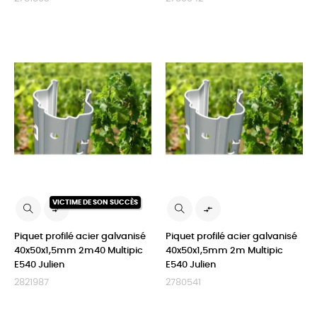
VICTIME DE SON SUCCÈS


Piquet profilé acier galvanisé
Piquet profilé acier galvanisé
40x50x1,5mm 2m40 Multipic
40x50x1,5mm 2m Multipic
E540 Julien
E540 Julien
2821987
2780541