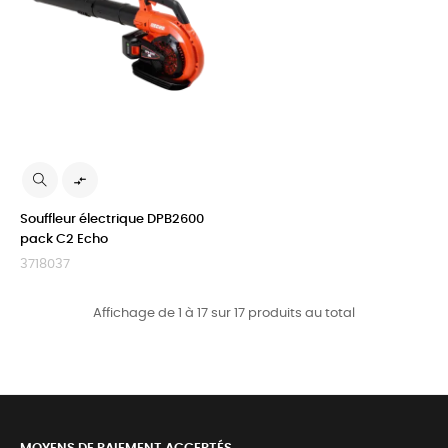

Souffleur électrique DPB2600
pack C2 Echo
3718037
Affichage de 1 à 17 sur 17 produits au total