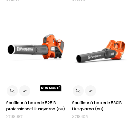
NON MONTÉ


Souffleur à batterie 525iB
Souffleur à batterie 530iB
professionnel Husqvarna (nu)
Husqvarna (nu)
2798987
3718405