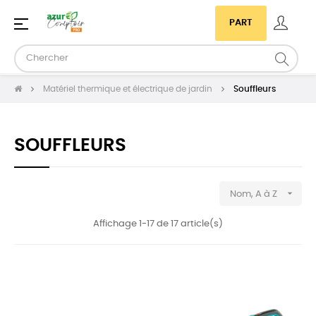
Basculer
☰
PART
la
navigation
Matériel thermique et électrique de jardin
Souffleurs
SOUFFLEURS

Nom, A à Z
Affichage 1-17 de 17 article(s)