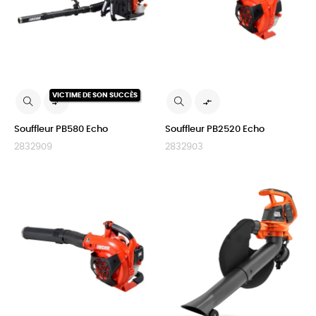
VICTIME DE SON SUCCÈS


Souffleur PB580 Echo
Souffleur PB2520 Echo
2832909
2832903