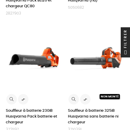
Husqvarna Pack BLI20 et
Husqvarna (nu)
chargeur QC80
5050682
2827903
FILTRER
NON MONTÉ


Souffleur à batterie 230iB
Souffleur à batterie 325iB
Husqvarna Pack batterie et
Husqvarna sans batterie ni
chargeur
chargeur
3721197
3710391