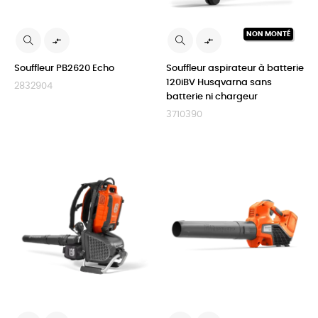
NON MONTÉ


Souffleur PB2620 Echo
Souffleur aspirateur à batterie
120iBV Husqvarna sans
2832904
batterie ni chargeur
3710390