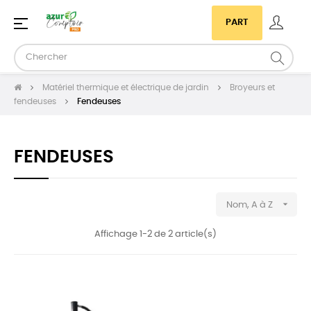
Basculer
☰
PART
la
navigation
Matériel thermique et électrique de jardin
Broyeurs et
fendeuses
Fendeuses
FENDEUSES

Nom, A à Z
Affichage 1-2 de 2 article(s)