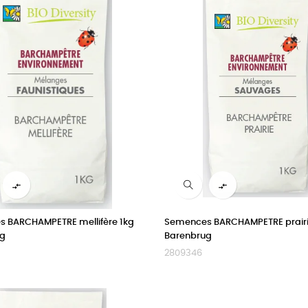


 BARCHAMPETRE mellifère 1kg
Semences BARCHAMPETRE prairi
ug
Barenbrug
2809346