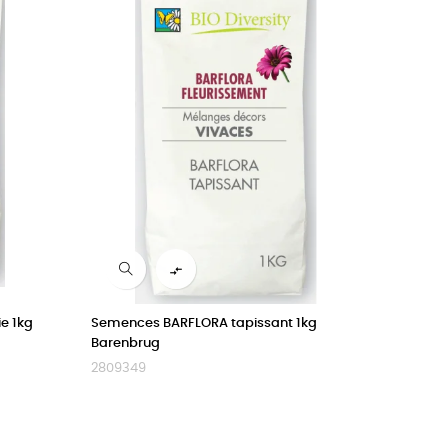

e 1kg
Semences BARFLORA tapissant 1kg
Barenbrug
2809349