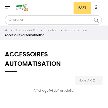
Basculer
☰
PART
la
navigation
Nos Produits Pro
Irrigation
Automatisation
Accessoires automatisation
ACCESSOIRES
AUTOMATISATION

Nom, A à Z
Affichage 1-1 de 1 article(s)