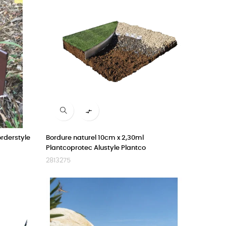

rderstyle
Bordure naturel 10cm x 2,30ml
Plantcoprotec Alustyle Plantco
2813275