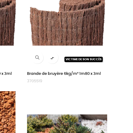

VICTIME DE SON SUCCÈS
 x 3ml
Brande de bruyère 6kg/m² 1m80 x 3ml
3705519