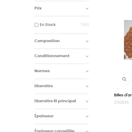
Prix
En Stock
96
Composition
Conditionnement
Normes
Diamètre
Billes d'a
Diamètre fil principal
3702135
Épaisseur
Épaisseur conseillée