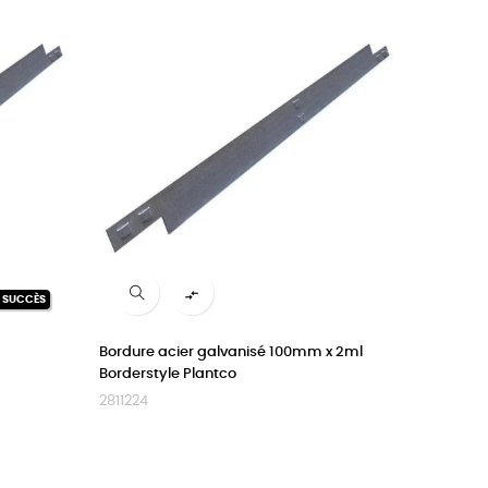

N SUCCÈS
Bordure acier galvanisé 100mm x 2ml
Borderstyle Plantco
2811224