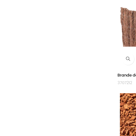
Brande d
3707212