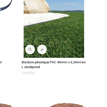

l
Bordure plastique PVC 40mm x 2,30ml en
L Jardipond
3704755