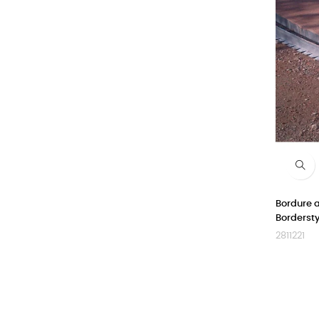
Bordure 
Bordersty
2811221