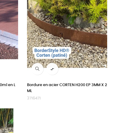

0ml en L
Bordure en acier CORTEN H200 EP 3MM X 2
ML
3716471