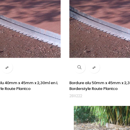


alu 40mm x 45mm x 2,30ml en L
Bordure alu 50mm x 45mm x 2,3
le Route Plantco
Borderstyle Route Plantco
2811222