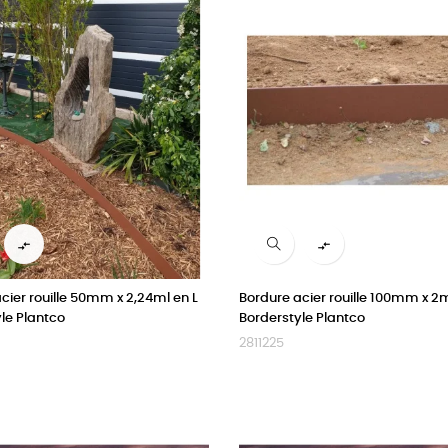


cier rouille 50mm x 2,24ml en L
Bordure acier rouille 100mm x 2
le Plantco
Borderstyle Plantco
2811225