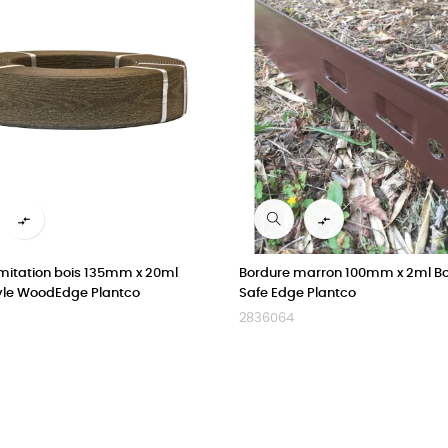


imitation bois 135mm x 20ml
Bordure marron 100mm x 2ml Bo
yle WoodEdge Plantco
Safe Edge Plantco
2836064