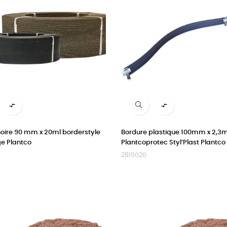


noire 90 mm x 20ml borderstyle
Bordure plastique 100mm x 2,3m
e Plantco
Plantcoprotec Styl’Plast Plantco
2815020