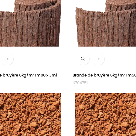


e bruyère 6kg/m² 1m00 x 3ml
Brande de bruyère 6kg/m² 1m50
3704751