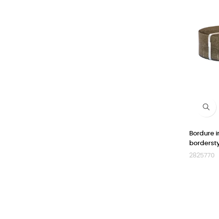
Bordure 
borderst
2825770