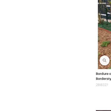
Bordure a
Bordersty
2818327