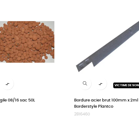


VICTIME DE SO
rgile 08/16 sac 50L
Bordure acier brut 100mm x 2ml
Borderstyle Plantco
2816460