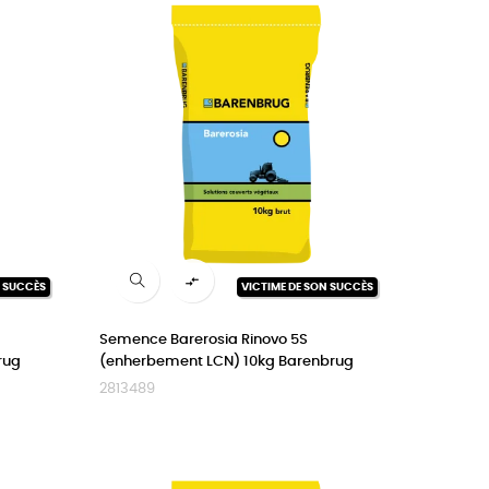

N SUCCÈS
VICTIME DE SON SUCCÈS
Semence Barerosia Rinovo 5S
rug
(enherbement LCN) 10kg Barenbrug
2813489