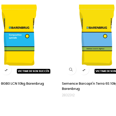


VICTIME DE SON SUCCÈS
VICTIME DE SO
BGB0 LCN 10kg Barenbrug
Semence Barcapt'n Terra 6S 10
Barenbrug
2832312