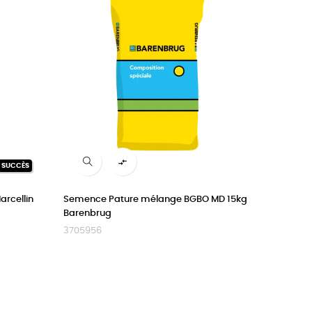

N SUCCÈS
rcellin
Semence Pature mélange BGBO MD 15kg
Barenbrug
3705956