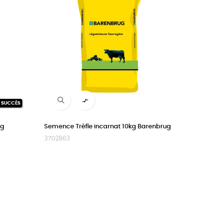

N SUCCÈS
ug
Semence Trèfle incarnat 10kg Barenbrug
3702863