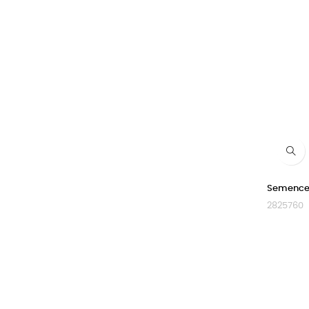
Semence 
2825760