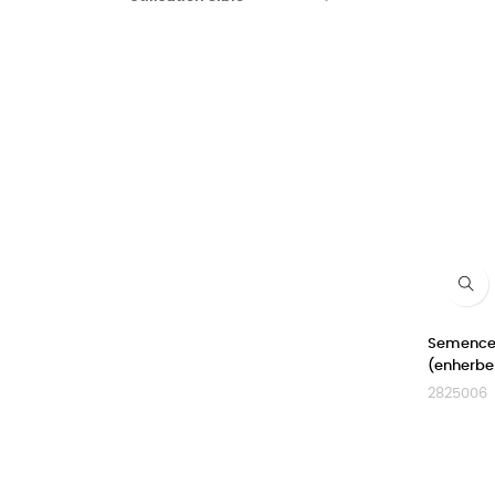
Semence 
(enherbe
2825006