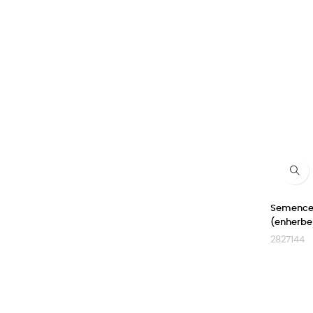
Semence B
(enherbe
2827144