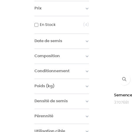
Prix
En Stock
4
Date de semis
Composition
Conditionnement
Poids (kg)
Semence 
Densité de semis
3707681
Pérennité
Utilisation cible