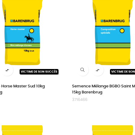


VICTIME DE SON SUCCÈS
VICTIME DE SO
Horse Master Sud 10kg
Semence Mélange BGBO Saint Ma
ug
15kg Barenbrug
3716466