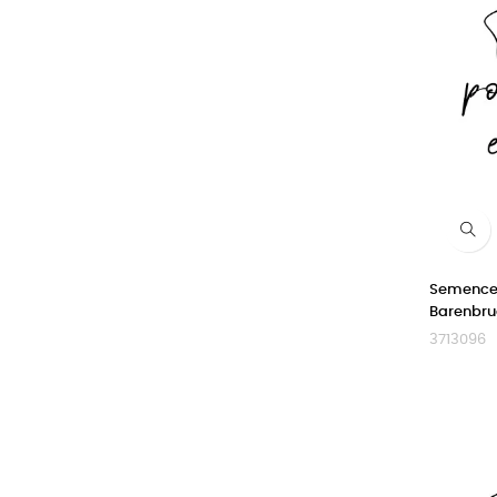
Semence 
Barenbr
3713096