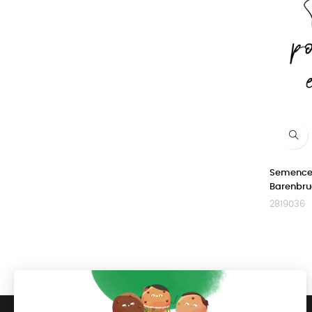
Semence 
Barenbr
2819036