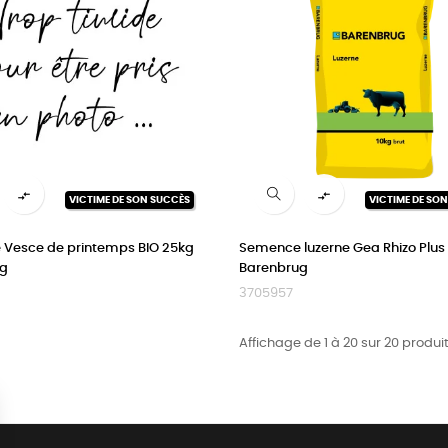


VICTIME DE SON SUCCÈS
VICTIME DE SO
Vesce de printemps BIO 25kg
Semence luzerne Gea Rhizo Plus
ug
Barenbrug
3705957
Affichage de 1 à 20 sur 20 produit