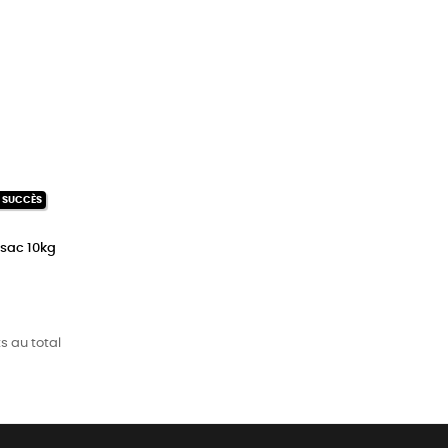
N SUCCÈS
 sac 10kg
s au total