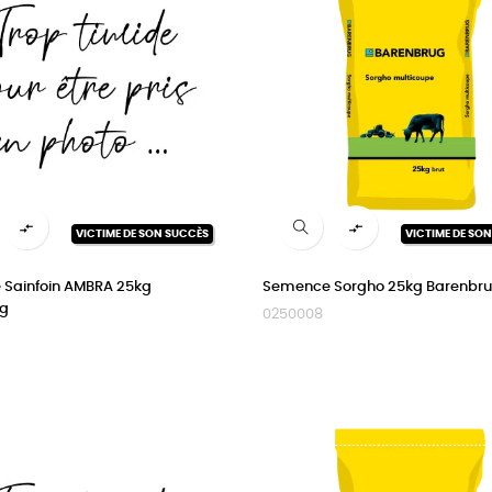


VICTIME DE SON SUCCÈS
VICTIME DE SO
Sainfoin AMBRA 25kg
Semence Sorgho 25kg Barenbr
ug
0250008