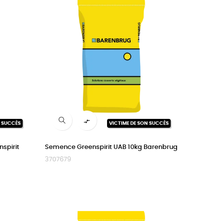

N SUCCÈS
VICTIME DE SON SUCCÈS
spirit
Semence Greenspirit UAB 10kg Barenbrug
3707679