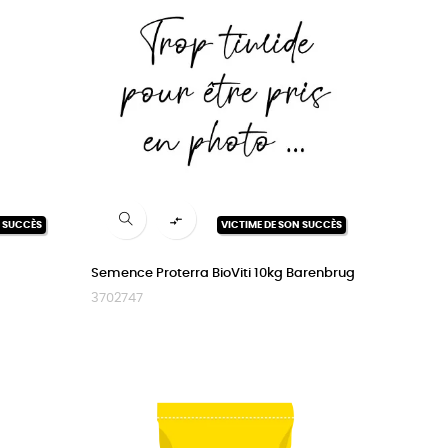

N SUCCÈS
VICTIME DE SON SUCCÈS
Semence Proterra BioViti 10kg Barenbrug
3702747