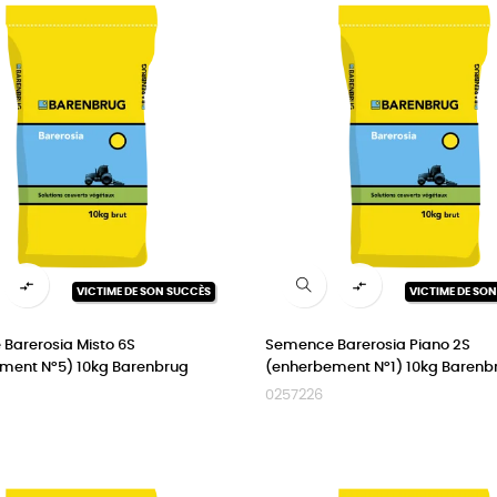


VICTIME DE SON SUCCÈS
VICTIME DE SO
Barerosia Misto 6S
Semence Barerosia Piano 2S
ment N°5) 10kg Barenbrug
(enherbement N°1) 10kg Barenb
0257226