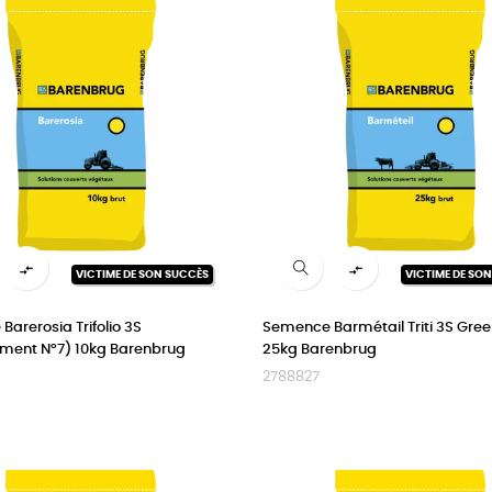


VICTIME DE SON SUCCÈS
VICTIME DE SO
arerosia Trifolio 3S
Semence Barmétail Triti 3S Green
ment N°7) 10kg Barenbrug
25kg Barenbrug
2788827