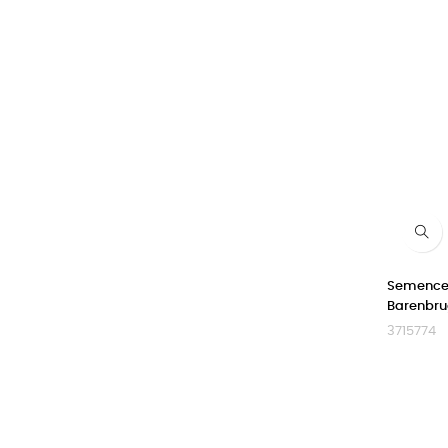
Semence 
Barenbr
3715774