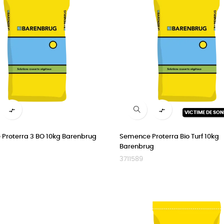


VICTIME DE SO
Proterra 3 BO 10kg Barenbrug
Semence Proterra Bio Turf 10kg
Barenbrug
3711589