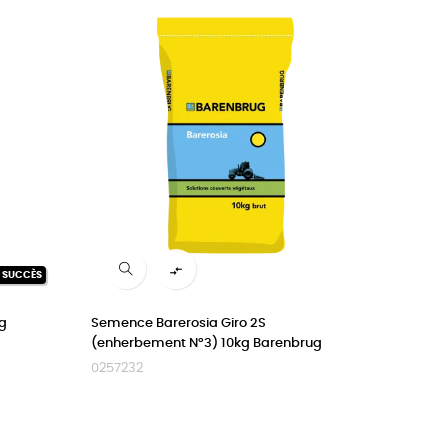

N SUCCÈS
kg
Semence Barerosia Giro 2S
(enherbement N°3) 10kg Barenbrug
0257232