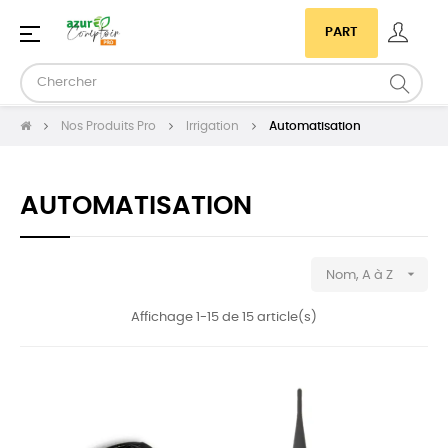
Basculer
☰
PART
la
navigation
Nos Produits Pro
Irrigation
Automatisation
AUTOMATISATION

Nom, A à Z
Affichage 1-15 de 15 article(s)