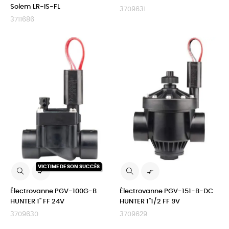
Solem LR-IS-FL
3709631
3711686
VICTIME DE SON SUCCÈS


Électrovanne PGV-100G-B
Électrovanne PGV-151-B-DC
HUNTER 1" FF 24V
HUNTER 1"1/2 FF 9V
3709630
3709629