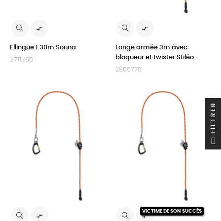


Ellingue 1.30m Souna
Longe armée 3m avec
bloqueur et twister Stiléo
3711350
2805770
FILTRER
VICTIME DE SON SUCCÈS

