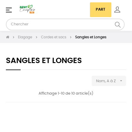
Basculer
☰
PART
la
navigation
Elagage
Cordes et sacs
Sangles et Longes
SANGLES ET LONGES

Nom, A à Z
Affichage 1-10 de 10 article(s)