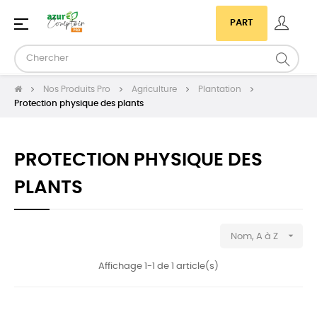
Basculer
☰
PART
la
navigation
Nos Produits Pro
Agriculture
Plantation
Protection physique des plants
PROTECTION PHYSIQUE DES
PLANTS

Nom, A à Z
Affichage 1-1 de 1 article(s)