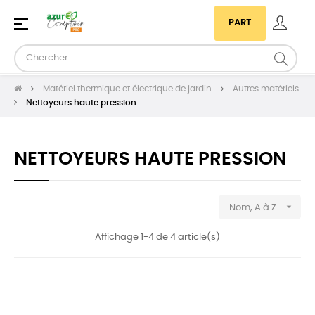
Basculer
☰
PART
la
navigation
Matériel thermique et électrique de jardin
Autres matériels
Nettoyeurs haute pression
NETTOYEURS HAUTE PRESSION

Nom, A à Z
Affichage 1-4 de 4 article(s)