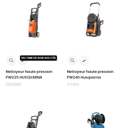
VICTIME DE SON SUCCÈS


Nettoyeur haute pression
Nettoyeur haute pression
PW235 HUSQVARNA
PW240 Husqvarna
2820986
3714115