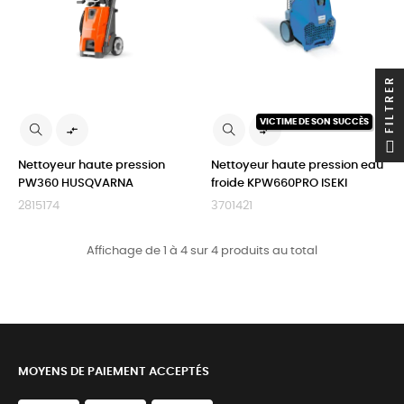
FILTRER
VICTIME DE SON SUCCÈS


Nettoyeur haute pression
Nettoyeur haute pression eau
PW360 HUSQVARNA
froide KPW660PRO ISEKI
2815174
3701421
Affichage de 1 à 4 sur 4 produits au total
MOYENS DE PAIEMENT ACCEPTÉS