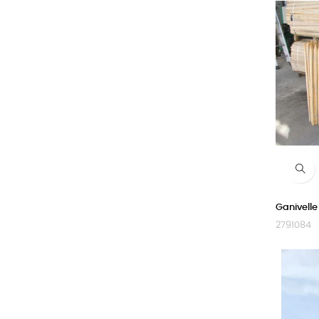
Ganivelle
2791084