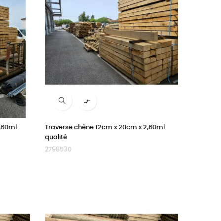

,60ml
Traverse chêne 12cm x 20cm x 2,60ml
qualité
2798530