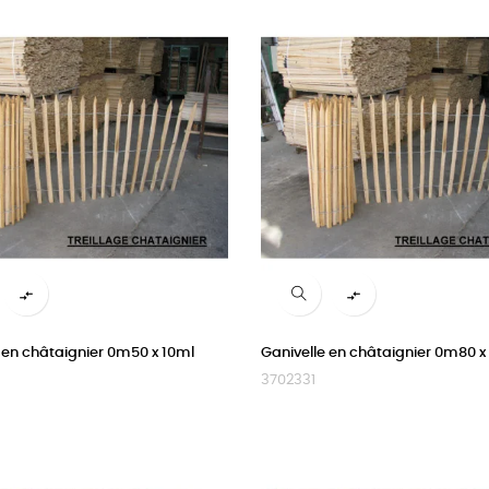


 en châtaignier 0m50 x 10ml
Ganivelle en châtaignier 0m80 x
3702331