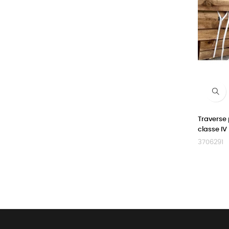
Traverse 
classe IV
3706291