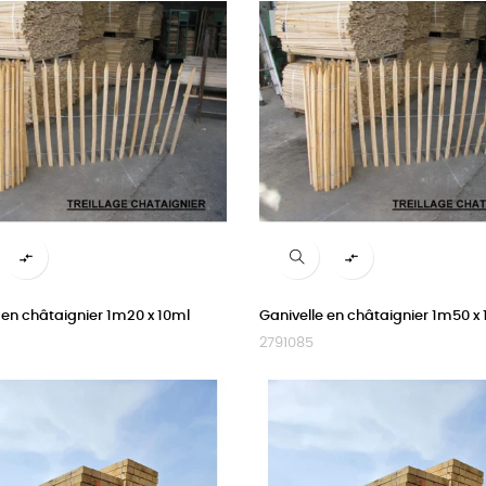


 en châtaignier 1m20 x 10ml
Ganivelle en châtaignier 1m50 x
2791085