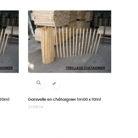

 10ml
Ganivelle en châtaignier 1m00 x 10ml
2791874