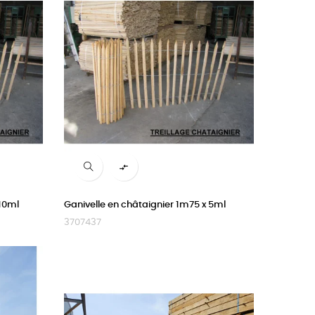

 10ml
Ganivelle en châtaignier 1m75 x 5ml
3707437