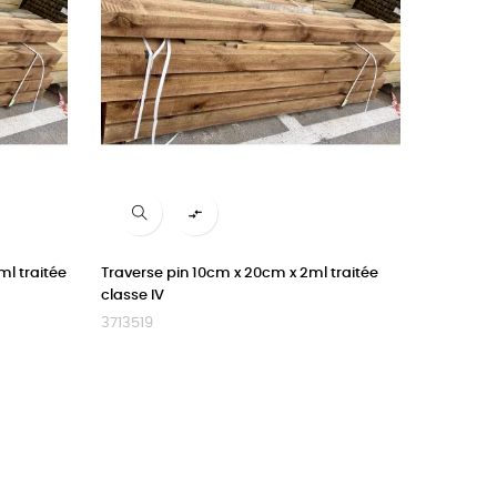

ml traitée
Traverse pin 10cm x 20cm x 2ml traitée
classe IV
3713519