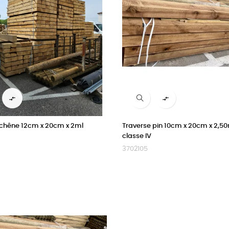


 chêne 12cm x 20cm x 2ml
Traverse pin 10cm x 20cm x 2,50
classe IV
3702105