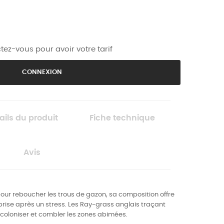
ez-vous pour avoir votre tarif
CONNEXION
ails du produit
Fiche technique
Avis
our reboucher les trous de gazon, sa composition offre
prise après un stress. Les Ray-grass anglais traçant
coloniser et combler les zones abimées.