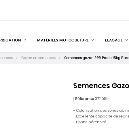
IRRIGATION
MATÉRIELS MOTOCULTURE
ELAGAGE
mences
Gazon en semences
Semences gazon RPR Patch 15kg Bar
Semences Gazon
Référence
3711089
- Colonisation des zones abi
- Excellente capacité de repri
- Bonne pérennité