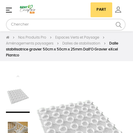
Basculer
☰
PART
la
navigation
Nos Produits Pro
Espaces Verts et Paysage
Aménagements paysagers
Dalles de stabilisation
Dalle
stabilisatrice gravier 50cm x 50cm x 25mm Dall’O Gravier eXcel
Plantco