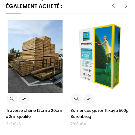
ÉGALEMENT ACHETÉ :
‹
›


Traverse chêne 12cm x 20cm
Semences gazon Kikuyu 500g
x 2ml qualité
Barenbrug
2791876
2816064