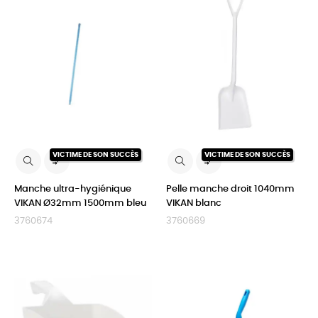
VICTIME DE SON SUCCÈS
VICTIME DE SON SUCCÈS


Manche ultra-hygiénique
Pelle manche droit 1040mm
VIKAN Ø32mm 1500mm bleu
VIKAN blanc
3760674
3760669