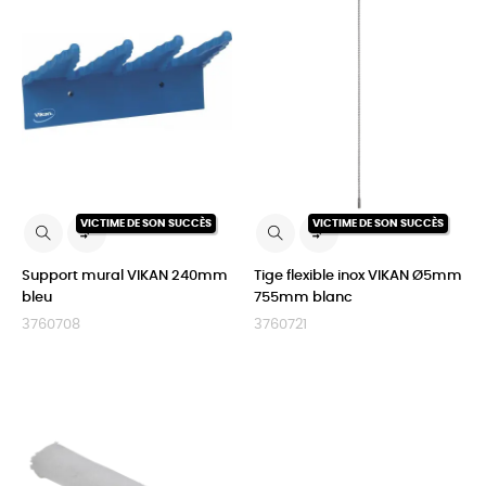
VICTIME DE SON SUCCÈS
VICTIME DE SON SUCCÈS


Support mural VIKAN 240mm
Tige flexible inox VIKAN Ø5mm
bleu
755mm blanc
3760708
3760721