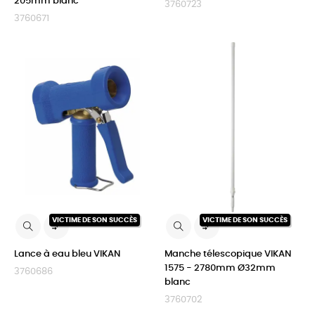
205mm blanc
3760723
3760671
VICTIME DE SON SUCCÈS
VICTIME DE SON SUCCÈS


Lance à eau bleu VIKAN
Manche télescopique VIKAN
1575 - 2780mm Ø32mm
3760686
blanc
3760702