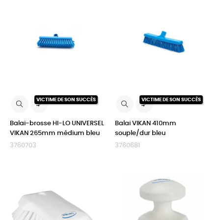
VICTIME DE SON SUCCÈS
VICTIME DE SON SUCCÈS


Balai-brosse HI-LO UNIVERSEL
Balai VIKAN 410mm
VIKAN 265mm médium bleu
souple/dur bleu
3760703
3760681