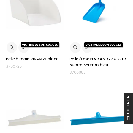
VICTIME DE SON SUCCÈS
VICTIME DE SON SUCCÈS


Pelle à main VIKAN 2L blanc
Pelle à main VIKAN 327 X 271 X
50mm 550mm bleu
3760725
3760683
FILTRER