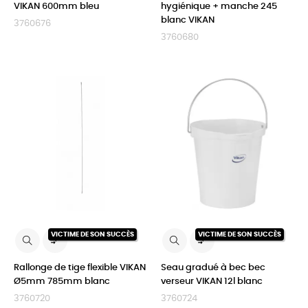
VIKAN 600mm bleu
hygiénique + manche 245
blanc VIKAN
3760676
3760680
VICTIME DE SON SUCCÈS
VICTIME DE SON SUCCÈS


Rallonge de tige flexible VIKAN
Seau gradué à bec bec
Ø5mm 785mm blanc
verseur VIKAN 12l blanc
3760720
3760724