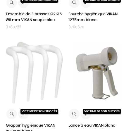
VICTIME DE SON SUCCÈS
VICTIME DE SON SUCCÈS


Ensemble de 3 brosses Ø2 Ø5
Fourche hygiénique VIKAN
Ø6 mm VIKAN souple bleu
1275mm blanc
3760722
3760670
VICTIME DE SON SUCCÈS
VICTIME DE SON SUCCÈS


Grappin hygiénique VIKAN
Lance à eau VIKAN blanc