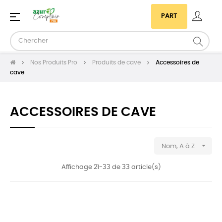
Basculer
☰
PART
la
navigation
Nos Produits Pro
Produits de cave
Accessoires de
cave
ACCESSOIRES DE CAVE

Nom, A à Z
Affichage 21-33 de 33 article(s)