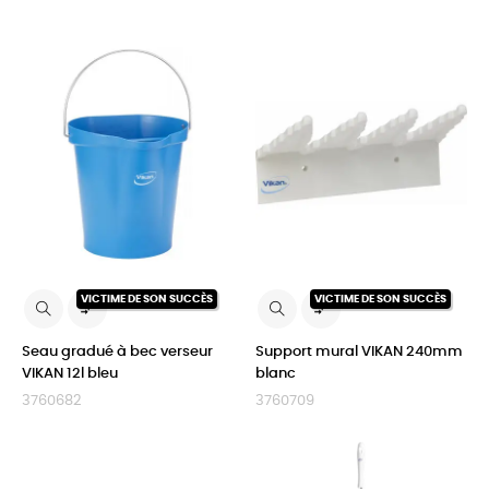
VICTIME DE SON SUCCÈS
VICTIME DE SON SUCCÈS


Seau gradué à bec verseur
Support mural VIKAN 240mm
VIKAN 12l bleu
blanc
3760682
3760709