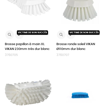
VICTIME DE SON SUCCÈS
VICTIME DE SON SUCCÈS


Brosse papillon à main XL
Brosse ronde soleil VIKAN
VIKAN 230mm très dur blanc
Ø110mm dur blanc
3760705
3760707