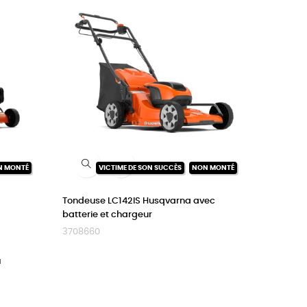

N MONTÉ
VICTIME DE SON SUCCÈS
NON MONTÉ
Tondeuse LC142IS Husqvarna avec
batterie et chargeur
3708660