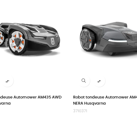


ondeuse Automower AM435 AWD
Robot tondeuse Automower AM
varna
NERA Husqvarna
3710371