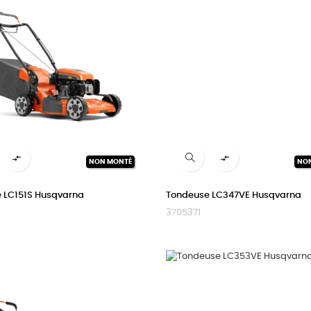


NON MONTÉ
NO
 LC151S Husqvarna
Tondeuse LC347VE Husqvarna
3705371