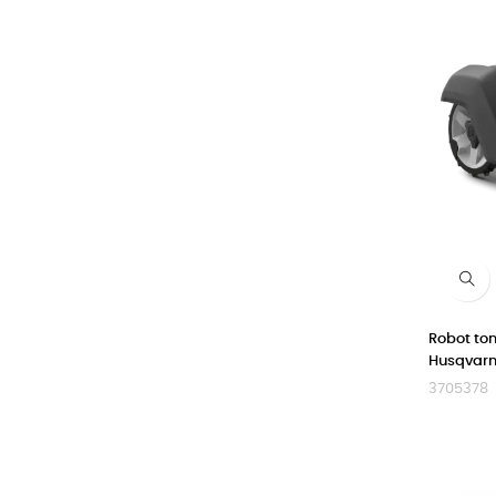
Robot to
Husqvar
3705378