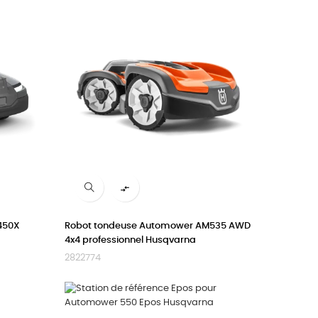

450X
Robot tondeuse Automower AM535 AWD
4x4 professionnel Husqvarna
2822774