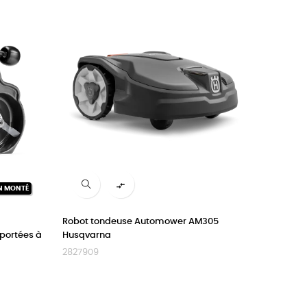

N MONTÉ
Robot tondeuse Automower AM305
portées à
Husqvarna
2827909