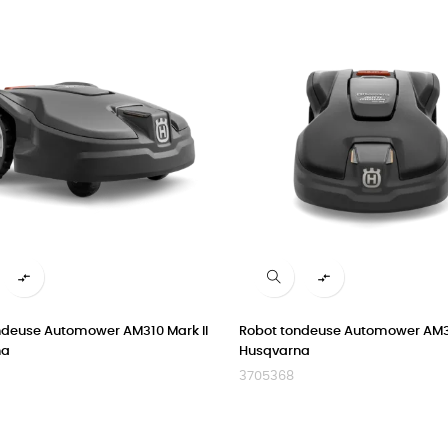


ndeuse Automower AM310 Mark II
Robot tondeuse Automower AM31
na
Husqvarna
3705368