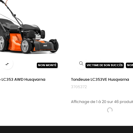


NON MONTÉ
VICTIME DE SON SUCCÈS
NO
e LC353 AWD Husqvarna
Tondeuse LC353VE Husqvarna
3705372
Affichage de 1 à 20 sur 46 produit