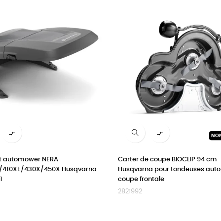


NO
ot automower NERA
Carter de coupe BIOCLIP 94 cm
/410XE/430X/450X Husqvarna
Husqvarna pour tondeuses auto
1
coupe frontale
2821992