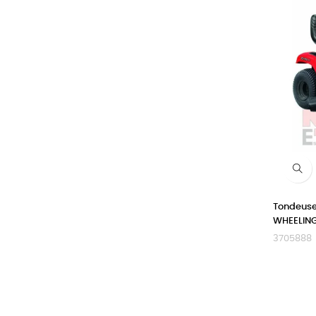
Tondeuse 
WHEELIN
3705888