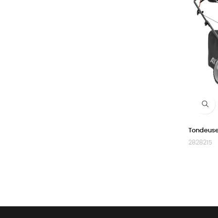
Tondeus
2828215