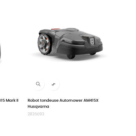

5 Mark II
Robot tondeuse Automower AM415X
Husqvarna
2835093