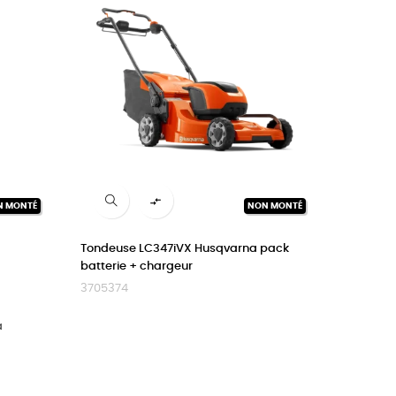

N MONTÉ
NON MONTÉ
Tondeuse LC347iVX Husqvarna pack
batterie + chargeur
3705374