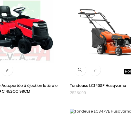


NO
Autoportée à éjection latérale
Tondeuse LC140SP Husqvarna
G C 452CC 98CM
2835099