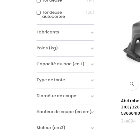
Tondeuse
14
Tondeuse
20
autoportée
Fabricants
Poids (kg)
Capacité du bac (en L)
Type de tonte
Diamètre de coupe
Abri rob
310E/320
Hauteur de coupe (en cm)
53666410
3711884
Moteur (cm3)