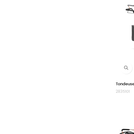
Tondeuse
2835101