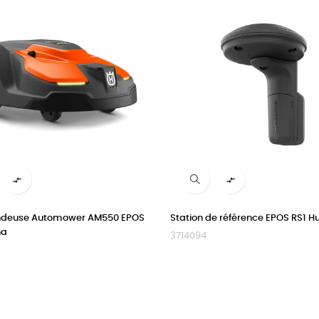


ndeuse Automower AM550 EPOS
Station de référence EPOS RS1 
na
3714094