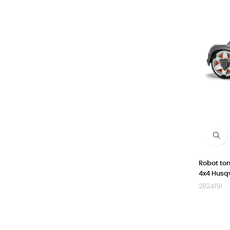
Robot t
4x4 Husq
2824191